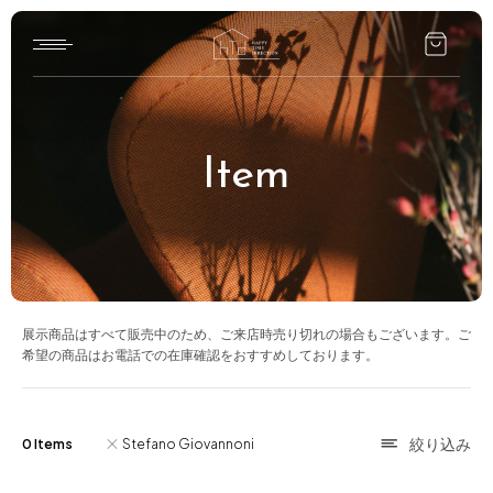
Home
Item
HTD style
Works
Item
Brand
展示商品はすべて販売中のため、ご来店時売り切れの場合もございます。ご
希望の商品はお電話での在庫確認をおすすめしております。
News
Blog
0 Items
Stefano Giovannoni
About us