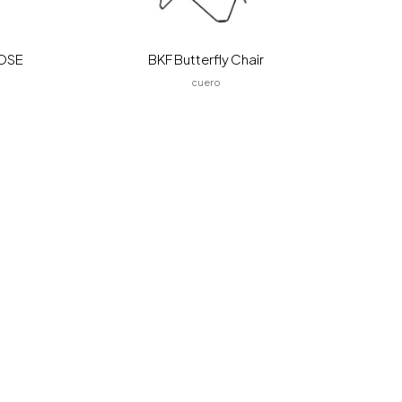
OSE
BKF Butterfly Chair
cuero