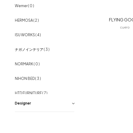
フラッグシップストア
0965-52-0323
Werner
( 0 )
パーソナルチェア
( 8 )
熊本店
096-274-8175
FLYING GO
HERMOSA
( 2 )
Arv
0965-45-9282
リビングテーブル
( 17 )
cuero
ISU WORKS
( 4 )
TVボード
( 8 )
ナガノインテリア
( 3 )
シェルフ・ボード
( 6 )
NORMARK
( 0 )
キッチンボード
( 5 )
NIHON BED
( 3 )
オフィスチェア
( 7 )
HTD FURNITURE
( 7 )
デスク
( 1 )
Designer
MARUNI COLLECTION
( 2 )
照明・ライト
( 21 )
Edward Barber＆Edward Barber
( 1
BENCA
( 1 )
)
ラグ
( 6 )