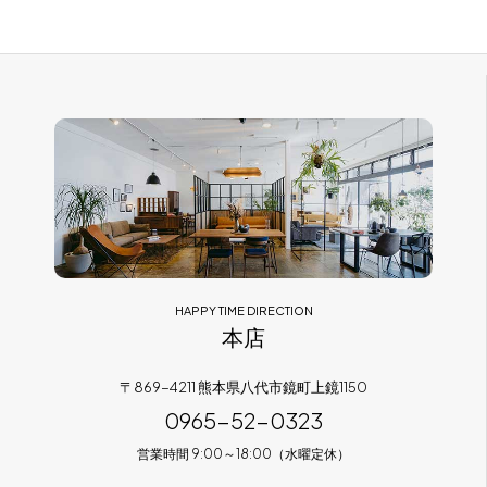
cuero
( 2 )
品川 武士
( 2 )
ベッド・マットレス
( 12 )
Serta
( 2 )
Kai Kristiansen
( 1 )
キッズ
( 3 )
CARL HANSEN & SON
( 6 )
Borge Mogense
( 2 )
雑貨・その他家具
( 33 )
FUJI FURNITURE
( 4 )
Arik Levy
( 1 )
平田椅子製作所
( 2 )
古田 恵介
( 1 )
HALO
( 0 )
千葉 禎
( 1 )
HAPPY TIME DIRECTION
本店
SCHLARAFFIA
( 2 )
Poul M.Volther
( 2 )
PP Mobler
( 3 )
〒869-4211 熊本県八代市鏡町上鏡1150
Verner Panton
( 1 )
0965-52-0323
飛騨産業
( 5 )
Dorothee Becker
( 1 )
営業時間 9:00～18:00（水曜定休）