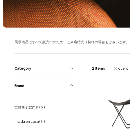
Blog
About us
for Business
展示商品はすべて販売中のため、ご来店時売り切れの場合もございます。
Recruit
Contact
Category
2 Items
cuero
ポーターズペイント
( 8 )
Brand
ダイニングテーブル
( 14 )
宮崎椅子製作所
( 9 )
ダイニングチェア
( 105 )
moda en casa
( 11 )
ソファ
( 14 )