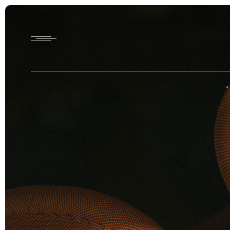
Home
HTD style
Works
Item
Brand
News