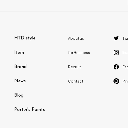
SIKI FURNITURE
( 12 )
岩倉 榮利
( 0 )
SQUARE ROOTS
( 1 )
小泉 誠
( 4 )
SIMMONS
( 1 )
Hans J.Wegner
( 9 )
HTD style
About us
Twi
Fredericia
( 1 )
Alexander Girard
( 1 )
Item
for Business
In
天童木工
( 2 )
George Nelson
( 2 )
Brand
Recruit
Fa
イストク
( 2 )
堀 達哉
( 1 )
News
Contact
Pin
d-Bodhi
( 0 )
阿久津 宏
( 1 )
Blog
HTD SELECTION
( 11 )
RONAN&ERWAN BOUROULLEC
( 5
)
Porter's Paints
Vitra
( 19 )
richard_woods
( 1 )
杉山製作所
( 5 )