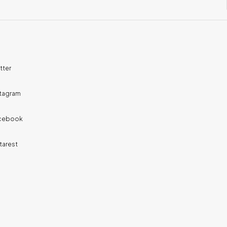
tter
stagram
cebook
tarest