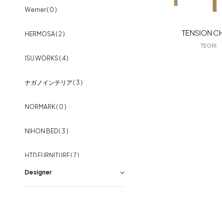
フラッグシップストア
0965-52-0323
Werner
( 0 )
パーソナルチェア
( 8 )
熊本店
096-274-8175
TENSION C
HERMOSA
( 2 )
Arv
0965-45-9282
リビングテーブル
( 17 )
TEORI
ISU WORKS
( 4 )
TVボード
( 8 )
ナガノインテリア
( 3 )
シェルフ・ボード
( 6 )
NORMARK
( 0 )
キッチンボード
( 5 )
NIHON BED
( 3 )
オフィスチェア
( 7 )
HTD FURNITURE
( 7 )
デスク
( 1 )
Designer
MARUNI COLLECTION
( 2 )
照明・ライト
( 21 )
Edward Barber＆Edward Barber
( 1
BENCA
( 1 )
)
ラグ
( 6 )