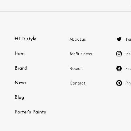
SIKI FURNITURE
( 12 )
岩倉 榮利
( 0 )
SQUARE ROOTS
( 1 )
小泉 誠
( 4 )
SIMMONS
( 1 )
Hans J.Wegner
( 9 )
HTD style
About us
Twi
Fredericia
( 1 )
Alexander Girard
( 1 )
Item
for Business
In
天童木工
( 2 )
George Nelson
( 2 )
Brand
Recruit
Fa
イストク
( 2 )
堀 達哉
( 1 )
News
Contact
Pin
d-Bodhi
( 0 )
阿久津 宏
( 1 )
Blog
HTD SELECTION
( 11 )
RONAN&ERWAN BOUROULLEC
( 5
)
Porter's Paints
Vitra
( 19 )
richard_woods
( 1 )
杉山製作所
( 5 )