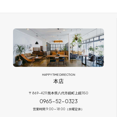
cuero
( 2 )
品川 武士
( 2 )
ベッド・マットレス
( 12 )
Serta
( 2 )
Kai Kristiansen
( 1 )
キッズ
( 3 )
CARL HANSEN & SON
( 6 )
Borge Mogense
( 2 )
雑貨・その他家具
( 33 )
FUJI FURNITURE
( 4 )
Arik Levy
( 1 )
平田椅子製作所
( 2 )
古田 恵介
( 1 )
HALO
( 0 )
千葉 禎
( 1 )
HAPPY TIME DIRECTION
本店
SCHLARAFFIA
( 2 )
Poul M.Volther
( 2 )
PP Mobler
( 3 )
〒869-4211 熊本県八代市鏡町上鏡1150
Verner Panton
( 1 )
0965-52-0323
飛騨産業
( 5 )
Dorothee Becker
( 1 )
営業時間 9:00～18:00（水曜定休）