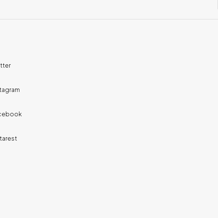
tter
stagram
cebook
tarest