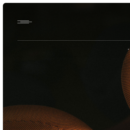
Home
HTD style
Works
Item
Brand
News