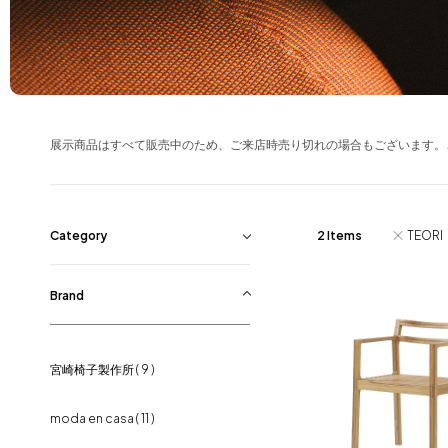
Blog
About us
for Business
展示商品はすべて販売中のため、ご来店時売り切れの場合もございます。
Recruit
Contact
Category
2 Items
TEORI
ポーターズペイント
( 8 )
Brand
ダイニングテーブル
( 14 )
宮崎椅子製作所
( 9 )
ダイニングチェア
( 105 )
moda en casa
( 11 )
ソファ
( 14 )