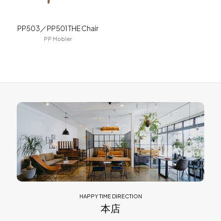
PP503／PP501 THE Chair
PP Mobler
HAPPY TIME DIRECTION
本店