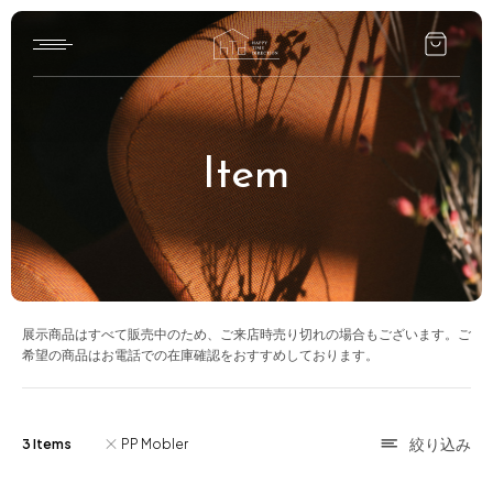
Home
Item
HTD style
Works
Item
Brand
展示商品はすべて販売中のため、ご来店時売り切れの場合もございます。ご
希望の商品はお電話での在庫確認をおすすめしております。
News
Blog
3 Items
PP Mobler
About us