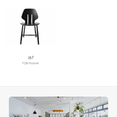
for Business
Recruit
Contact
J67
FDB Mobler
フラッグシップストア
0965-52-0323
熊本店
096-274-8175
Arv
0965-45-9282