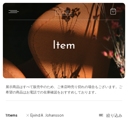
Home
Item
HTD style
Works
Item
Brand
展示商品はすべて販売中のため、ご来店時売り切れの場合もございます。ご
希望の商品はお電話での在庫確認をおすすめしております。
News
Blog
1 Items
Ejvind A . Johansson
About us