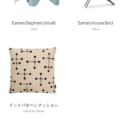
Eames Elephant (small)
Eames House Bird
Vitra
Vitra
ドットパターン クッション
Herman Miller