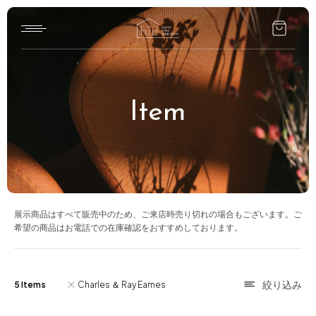
Home
Item
HTD style
Works
Item
Brand
展示商品はすべて販売中のため、ご来店時売り切れの場合もございます。ご
希望の商品はお電話での在庫確認をおすすめしております。
News
Blog
5 Items
Charles ＆ Ray Eames
About us