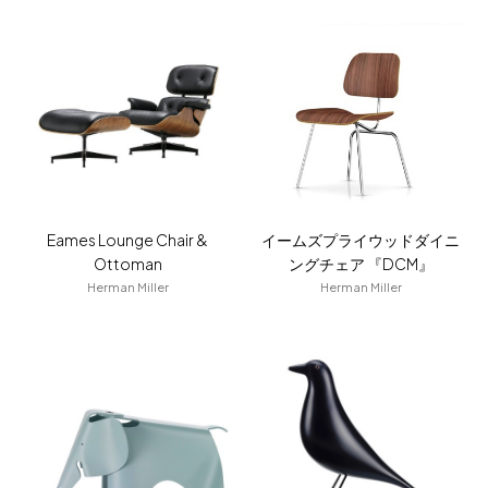
for Business
Recruit
Contact
Eames Lounge Chair &
イームズプライウッドダイニ
Ottoman
ングチェア 『DCM』
Herman Miller
Herman Miller
フラッグシップストア
0965-52-0323
熊本店
096-274-8175
Arv
0965-45-9282