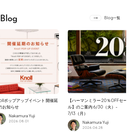
for Business
Blog
Recruit
Blog一覧
Contact
フラッグシップストア
0965-52-0323
nollポップアップイベント 開催延
【ハーマンミラー 20％OFFセー
熊本店
096-274-8175
のお知らせ
ル】のご案内 6/30（火）-
7/13（月）
Arv
0965-45-9282
Nakamura Yuji
2026.08.01
Nakamura Yuji
2026.06.28