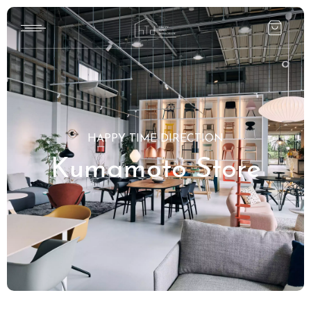
Home
HTD style
HAPPY TIME DIRECTION
Works
Kumamoto Store
Item
Brand
News
Blog
About us