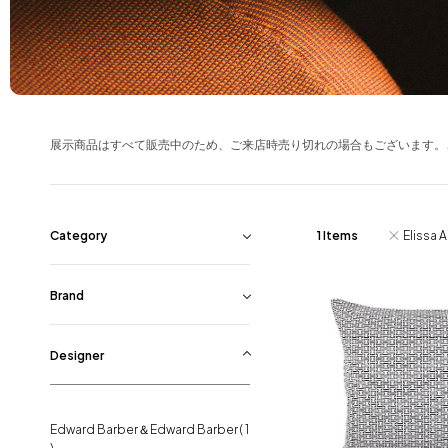
Blog
About us
for Business
展示商品はすべて販売中のため、ご来店時売り切れの場合もございます。
Recruit
Contact
Category
1 Items
Elissa 
ポーターズペイント
( 8 )
Brand
ダイニングテーブル
( 14 )
宮崎椅子製作所
( 9 )
Designer
ダイニングチェア
( 105 )
moda en casa
( 11 )
Edward Barber＆Edward Barber
( 1
ソファ
( 14 )
Werner
( 0 )