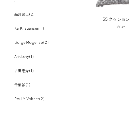
)
フラッグシップストア
0965-52-0323
パーソナルチェア
( 8 )
熊本店
096-274-8175
HERMOSA
( 2 )
品川 武士
( 2 )
H55 クッショ
Arv
0965-45-9282
リビングテーブル
( 17 )
Artek
ISU WORKS
( 4 )
Kai Kristiansen
( 1 )
TVボード
( 8 )
ナガノインテリア
( 3 )
Borge Mogense
( 2 )
シェルフ・ボード
( 6 )
NORMARK
( 0 )
Arik Levy
( 1 )
キッチンボード
( 5 )
NIHON BED
( 3 )
古田 恵介
( 1 )
オフィスチェア
( 7 )
HTD FURNITURE
( 7 )
千葉 禎
( 1 )
デスク
( 1 )
MARUNI COLLECTION
( 2 )
Poul M.Volther
( 2 )
照明・ライト
( 21 )
BENCA
( 1 )
Verner Panton
( 1 )
ラグ
( 6 )
cuero
( 2 )
Dorothee Becker
( 1 )