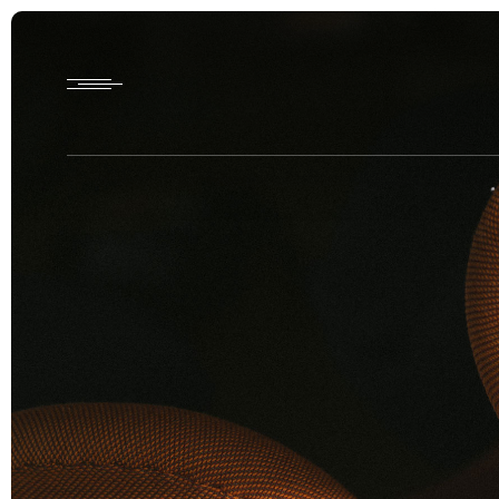
Home
HTD style
Works
Item
Brand
News