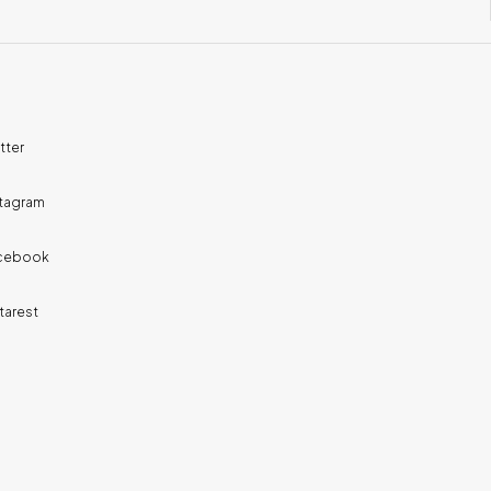
tter
stagram
cebook
tarest