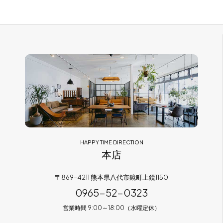
ベッド・マットレス
( 12 )
Serta
( 2 )
岩倉 榮利
( 0 )
キッズ
( 3 )
CARL HANSEN & SON
( 6 )
小泉 誠
( 4 )
雑貨・その他家具
( 33 )
FUJI FURNITURE
( 4 )
Hans J.Wegner
( 9 )
平田椅子製作所
( 2 )
Alexander Girard
( 1 )
HALO
( 0 )
George Nelson
( 2 )
HAPPY TIME DIRECTION
SCHLARAFFIA
( 2 )
堀 達哉
( 1 )
本店
PP Mobler
( 3 )
阿久津 宏
( 1 )
〒869-4211 熊本県八代市鏡町上鏡1150
0965-52-0323
飛騨産業
( 5 )
RONAN&ERWAN BOUROULLEC
( 5
)
営業時間 9:00～18:00（水曜定休）
SIKI FURNITURE
( 12 )