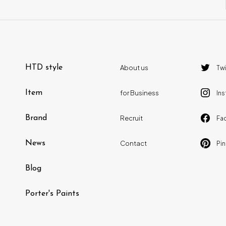
richard_woods
( 1 )
SQUARE ROOTS
( 1 )
Charles ＆ Ray Eames
( 5 )
SIMMONS
( 1 )
稲垣 厳
( 1 )
Fredericia
( 1 )
HTD style
About us
Twi
Inoda＋Sveje
( 2 )
天童木工
( 2 )
Item
for Business
In
Clara von Zweigbergk
( 0 )
イストク
( 2 )
Brand
Recruit
Fa
Studio 7.5
( 2 )
d-Bodhi
( 0 )
News
Contact
Pin
中尾 雅治
( 2 )
HTD SELECTION
( 11 )
Blog
川上 元美
( 2 )
Vitra
( 19 )
Porter's Paints
Thomas Bentzen
( 1 )
杉山製作所
( 5 )
tais design
( 5 )