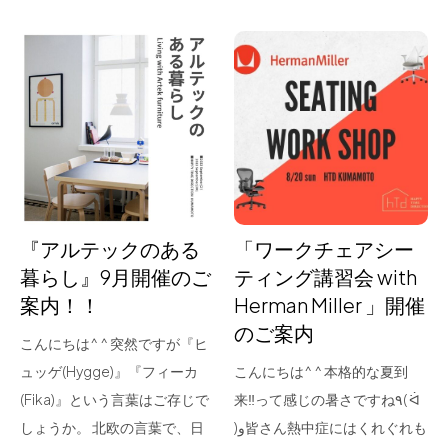
『アルテックのある
「ワークチェアシー
暮らし』9月開催のご
ティング講習会 with
案内！！
Herman Miller 」開催
のご案内
こんにちは^ ^ 突然ですが『ヒ
ュッゲ(Hygge)』『フィーカ
こんにちは^ ^ 本格的な夏到
(Fika)』という言葉はご存じで
来‼︎って感じの暑さですね٩( ᐛ
しょうか。 北欧の言葉で、日
)و皆さん熱中症にはくれぐれも