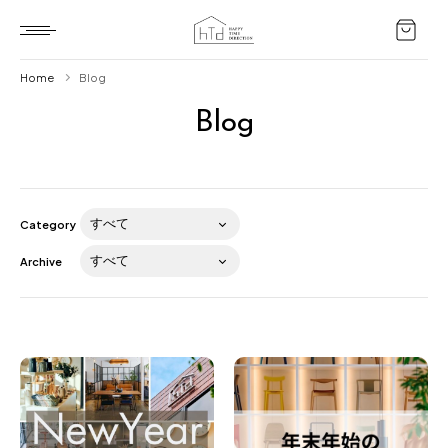
Home
Blog
Blog
Home
HTD style
Works
Category
Item
Archive
Brand
News
Blog
About us