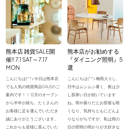
熊本店 雑貨SALE開
熊本店がお勧めする
催!! 7.1 SAT～7.17
『ダイニング照明』5
MON
選
こんにちは(^^♪ 今日は熊本店
こんにちは(^^♪ 梅雨入りし、
でも人気の雑貨商品SALEのご
日中はムシムシ暑く、夜は少
案内です！！ 12月のオープン
し肌寒い日が続いています
から半年が経ち、たくさんの
ね。雨や曇りだとお部屋も暗
お客様に足を運んでいただき
くなり、気持ちともにどんよ
誠にありがとうございます。
りなりがちですが、私は雨の
これからも皆様に喜んでいた
日の照明の明かりが大好きな