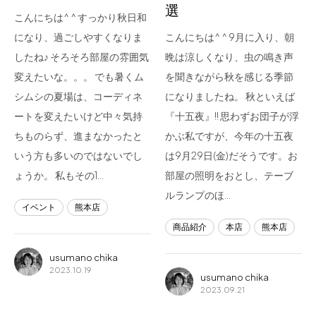
選
こんにちは^ ^ すっかり秋日和
になり、過ごしやすくなりま
こんにちは^ ^ 9月に入り、朝
したね♪ そろそろ部屋の雰囲気
晩は涼しくなり、虫の鳴き声
変えたいな。。。 でも暑くム
を聞きながら秋を感じる季節
シムシの夏場は、コーディネ
になりましたね。 秋といえば
ートを変えたいけど中々気持
『十五夜』!! 思わずお団子が浮
ちものらず、進まなかったと
かぶ私ですが、今年の十五夜
いう方も多いのではないでし
は9月29日(金)だそうです。お
ょうか。 私もその1…
部屋の照明をおとし、テーブ
ルランプのほ…
イベント
熊本店
商品紹介
本店
熊本店
usumano chika
2023.10.19
usumano chika
2023.09.21