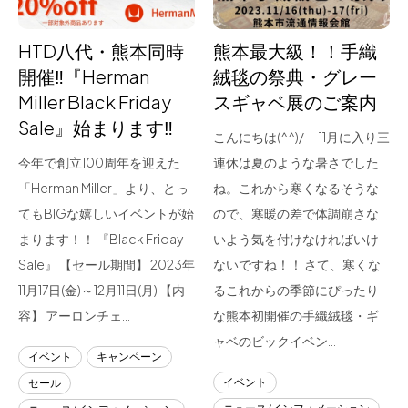
HTD八代・熊本同時
熊本最大級！！手織
開催‼『Herman
絨毯の祭典・グレー
Miller Black Friday
スギャベ展のご案内
Sale』始まります‼
こんにちは(^^)/ 11月に入り三
今年で創立100周年を迎えた
連休は夏のような暑さでした
「Herman Miller」より、とっ
ね。これから寒くなるそうな
てもBIGな嬉しいイベントが始
ので、寒暖の差で体調崩さな
まります！！ 『Black Friday
いよう気を付けなければいけ
Sale』 【セール期間】 2023年
ないですね！！ さて、寒くな
11月17日(金)～12月11日(月) 【内
るこれからの季節にぴったり
容】 アーロンチェ…
な熊本初開催の手織絨毯・ギ
ャベのビックイベン…
イベント
キャンペーン
イベント
セール