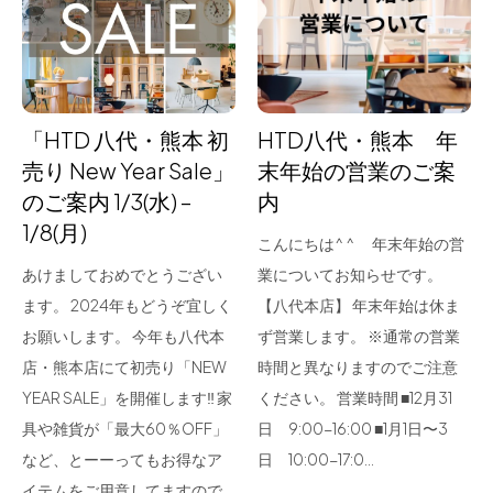
for Business
Recruit
Contact
「HTD 八代・熊本 初
HTD八代・熊本 年
売り New Year Sale」
末年始の営業のご案
のご案内 1/3(水) –
内
1/8(月)
こんにちは^ ^ 年末年始の営
あけましておめでとうござい
業についてお知らせです。
ます。 2024年もどうぞ宜しく
【八代本店】 年末年始は休ま
お願いします。 今年も八代本
ず営業します。 ※通常の営業
フラッグシップストア
0965-52-0323
店・熊本店にて初売り「NEW
時間と異なりますのでご注意
熊本店
096-274-8175
YEAR SALE」を開催します‼ 家
ください。 営業時間 ︎■12月31
Arv
0965-45-9282
具や雑貨が「最大60％OFF」
日 9:00-16:00 ■1月1日〜3
など、とーーってもお得なア
日 10:00-17:0…
イテムをご用意してますので