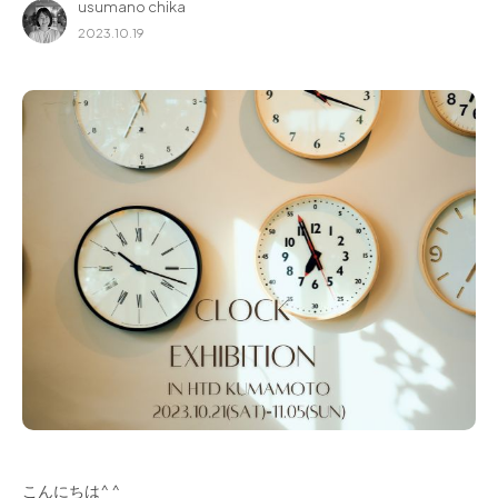
usumano chika
for Business
2023.10.19
Recruit
Contact
フラッグシップストア
0965-52-0323
熊本店
096-274-8175
Arv
0965-45-9282
こんにちは^ ^