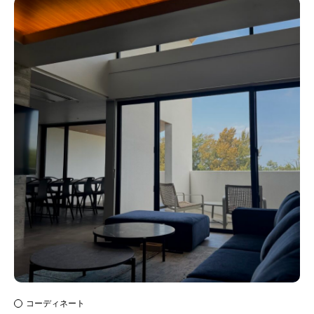
for Business
Recruit
Contact
フラッグシップストア
0965-52-0323
熊本店
096-274-8175
Arv
0965-45-9282
コーディネート