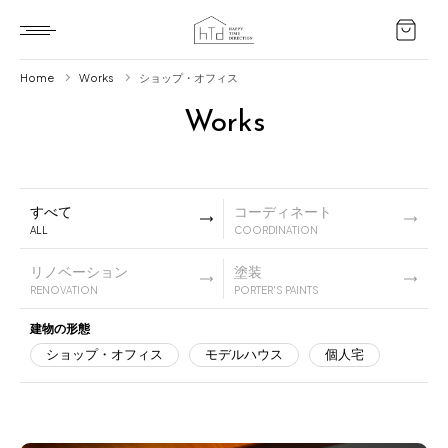
Home
Works
ショップ・オフィス
Works
Home
HTD style
Works
すべて
コーディネート
ALL
COORDINATION
Item
リノベーション
塗装
Brand
RENOVATION
PORTER'S PAINTS
News
建物の形態
ショップ・オフィス
モデルハウス
個人宅
Blog
About us