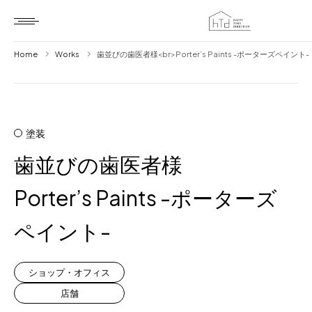
Home
Works
歯並びの歯医者様<br>Porter’s Paints -ポーターズペイント-
Home
HTD style
塗装
Works
歯並びの歯医者様
Item
Porter’s Paints -ポーターズ
Brand
ペイント-
News
Blog
ショップ・オフィス
店舗
About us