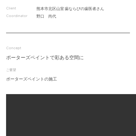
Client
for Business
熊本市北区山室
歯ならびの歯医者さん
Coordinator
野口 尚代
Recruit
Contact
Concept
ポーターズペイントで彩ある空間に
ご要望
ポーターズペイントの施工
フラッグシップストア
0965-52-0323
熊本店
096-274-8175
Arv
0965-45-9282