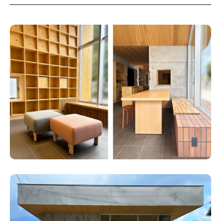
for Business
Recruit
Contact
フラッグシップストア
0965-52-0323
熊本店
096-274-8175
Arv
0965-45-9282