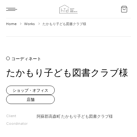
Home
Works
たかもり子ども図書クラブ様
Home
HTD style
コーディネート
Works
たかもり子ども図書クラブ様
Item
Brand
ショップ・オフィス
News
店舗
Blog
Client
阿蘇郡高森町
たかもり子ども図書クラブ様
Coordinator
About us