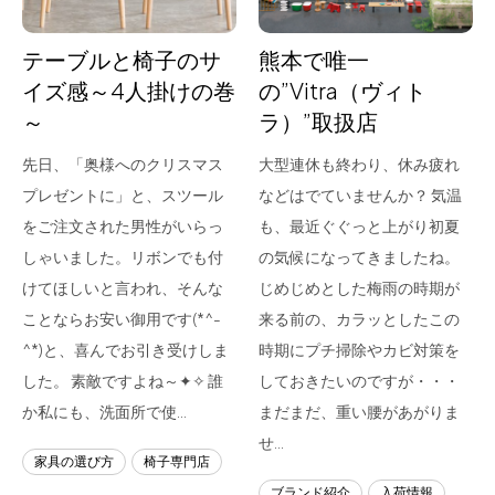
テーブルと椅子のサ
熊本で唯一
イズ感～4人掛けの巻
の”Vitra（ヴィト
～
ラ）”取扱店
先日、「奥様へのクリスマス
大型連休も終わり、休み疲れ
プレゼントに」と、スツール
などはでていませんか？ 気温
をご注文された男性がいらっ
も、最近ぐぐっと上がり初夏
しゃいました。リボンでも付
の気候になってきましたね。
けてほしいと言われ、そんな
じめじめとした梅雨の時期が
ことならお安い御用です(*^-
来る前の、カラッとしたこの
^*)と、喜んでお引き受けしま
時期にプチ掃除やカビ対策を
した。 素敵ですよね～✦✧ 誰
しておきたいのですが・・・
か私にも、洗面所で使…
まだまだ、重い腰があがりま
せ…
家具の選び方
椅子専門店
ブランド紹介
入荷情報