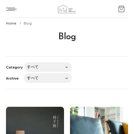
Home
Blog
Blog
Home
HTD style
Works
Category
Item
Archive
Brand
News
Blog
About us