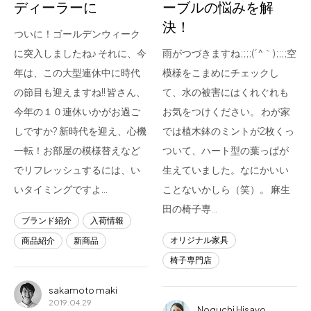
ディーラーに
ーブルの悩みを解
決！
ついに！ゴールデンウィーク
に突入しましたね♪ それに、今
雨がつづきますね;;;;(´^｀);;;;空
年は、この大型連休中に時代
模様をこまめにチェックし
の節目も迎えますね!! 皆さん、
て、水の被害にはくれぐれも
今年の１０連休いかがお過ご
お気をつけください。 わが家
しですか? 新時代を迎え、心機
では植木鉢のミントが2枚くっ
一転！お部屋の模様替えなど
ついて、ハート型の葉っぱが
でリフレッシュするには、い
生えていました。なにかいい
いタイミングですよ…
ことないかしら（笑）。 麻生
田の椅子専…
ブランド紹介
入荷情報
オリジナル家具
商品紹介
新商品
椅子専門店
sakamoto maki
2019.04.29
Noguchi Hisayo