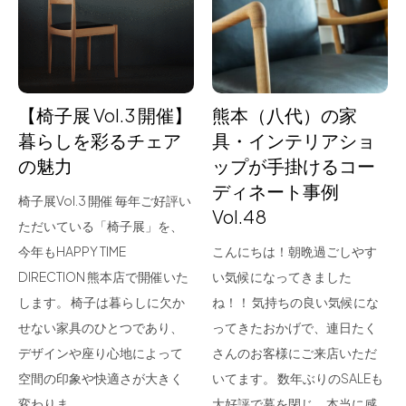
for Business
Recruit
Contact
【椅子展 Vol.3 開催】
熊本（八代）の家
暮らしを彩るチェア
具・インテリアショ
の魅力
ップが手掛けるコー
ディネート事例
椅子展Vol.3 開催 毎年ご好評い
Vol.48
ただいている「椅子展」を、
今年もHAPPY TIME
こんにちは！朝晩過ごしやす
DIRECTION 熊本店で開催いた
い気候になってきました
フラッグシップストア
0965-52-0323
します。 椅子は暮らしに欠か
ね！！ 気持ちの良い気候にな
熊本店
096-274-8175
せない家具のひとつであり、
ってきたおかげで、連日たく
Arv
0965-45-9282
デザインや座り心地によって
さんのお客様にご来店いただ
空間の印象や快適さが大きく
いてます。 数年ぶりのSALEも
変わりま…
大好評で幕を閉じ、本当に感