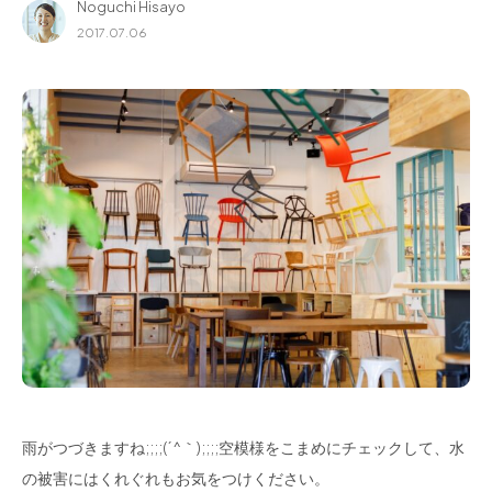
Noguchi Hisayo
for Business
2017.07.06
Recruit
Contact
フラッグシップストア
0965-52-0323
熊本店
096-274-8175
Arv
0965-45-9282
雨がつづきますね;;;;(´^｀);;;;空模様をこまめにチェックして、水
の被害にはくれぐれもお気をつけください。