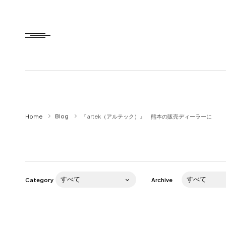
Home
Home
Blog
『artek（アルテック）』 熊本の販売ディーラーに
HTD style
Works
Item
Category
Archive
Brand
News