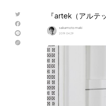
Blog
『artek（アル
About us
sakamoto maki
for Business
2019.04.29
Recruit
Contact