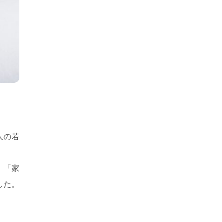
人の若
、「家
した。