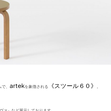
artek
《スツール６０》
ムで、
を象徴される
。
タヴァ』など展示しております。