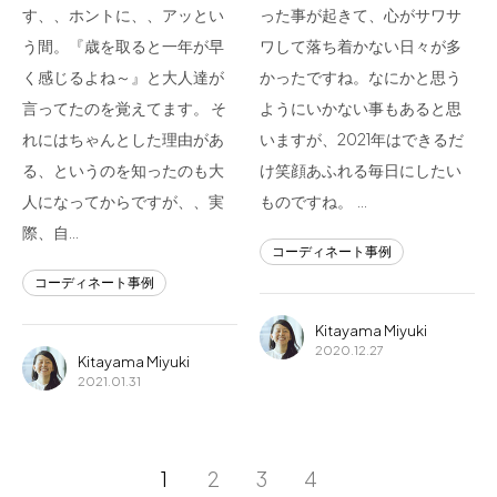
す、、ホントに、、アッとい
った事が起きて、心がサワサ
う間。『歳を取ると一年が早
ワして落ち着かない日々が多
く感じるよね～』と大人達が
かったですね。なにかと思う
言ってたのを覚えてます。 そ
ようにいかない事もあると思
れにはちゃんとした理由があ
いますが、2021年はできるだ
る、というのを知ったのも大
け笑顔あふれる毎日にしたい
人になってからですが、、実
ものですね。 …
際、自…
コーディネート事例
コーディネート事例
Kitayama Miyuki
2020.12.27
Kitayama Miyuki
2021.01.31
1
2
3
4