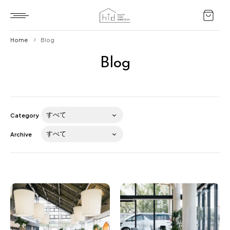
Home
Blog
Blog
Home
HTD style
Works
Category
Item
Archive
Brand
News
Blog
About us