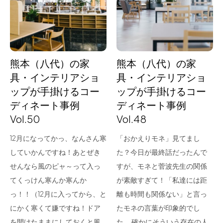
for Business
Recruit
Contact
熊本（八代）の家
熊本（八代）の家
具・インテリアショ
具・インテリアショ
ップが手掛けるコー
ップが手掛けるコー
ディネート事例
ディネート事例
Vol.50
Vol.48
12月になってかっ、なんさん寒
「おかえりモネ」見てまし
していかんですね！あとぜき
た？今日が最終話だったんで
フラッグシップストア
0965-52-0323
せんなら風のピャ～って入っ
すが、モネと菅波先生の関係
熊本店
096-274-8175
てくっけん寒んか寒んか
が素敵すぎて！「私達には距
Arv
0965-45-9282
っ！！（12月に入ってから、と
離も時間も関係ない」と言っ
にかく寒くて嫌ですね！ドア
たモネの言葉が印象的でし
を開けたままにしておくと風
た。 確かにそういう存在の人