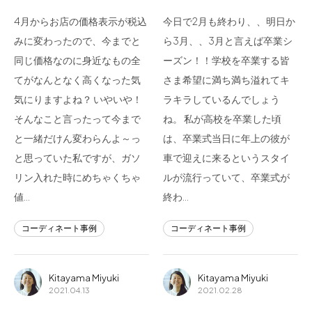
4月からお店の価格表示が税込
今日で2月も終わり、、明日か
みに変わったので、今までと
ら3月、、3月と言えば卒業シ
同じ価格なのに身近なもの全
ーズン！！学校を卒業する皆
てがなんとなく高くなった気
さま希望に満ち満ち溢れてキ
気にりますよね？ いやいや！
ラキラしているんでしょう
そんなこと言ったって今まで
ね。 私が高校を卒業した頃
と一緒だけん変わらんよ～っ
は、卒業式当日に年上の彼が
と思っていた私ですが、ガソ
車で迎えに来るというスタイ
リン入れた時にめちゃくちゃ
ルが流行っていて、卒業式が
値…
終わ…
コーディネート事例
コーディネート事例
Kitayama Miyuki
Kitayama Miyuki
2021.04.13
2021.02.28