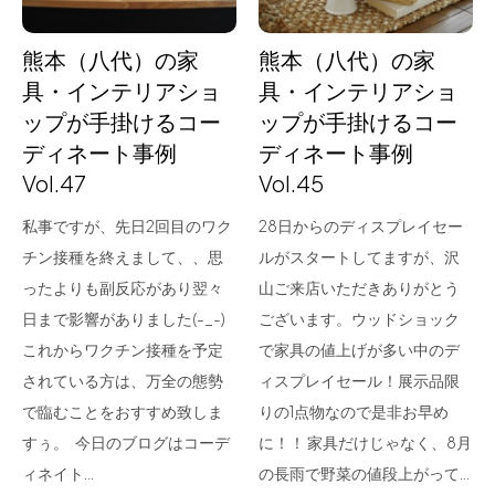
熊本（八代）の家
熊本（八代）の家
具・インテリアショ
具・インテリアショ
ップが手掛けるコー
ップが手掛けるコー
ディネート事例
ディネート事例
Vol.47
Vol.45
私事ですが、先日2回目のワク
28日からのディスプレイセー
チン接種を終えまして、、思
ルがスタートしてますが、沢
ったよりも副反応があり翌々
山ご来店いただきありがとう
日まで影響がありました(-_-)
ございます。ウッドショック
これからワクチン接種を予定
で家具の値上げが多い中のデ
されている方は、万全の態勢
ィスプレイセール！展示品限
で臨むことをおすすめ致しま
りの1点物なので是非お早め
すぅ。 今日のブログはコーデ
に！！ 家具だけじゃなく、8月
ィネイト…
の長雨で野菜の値段上がって…