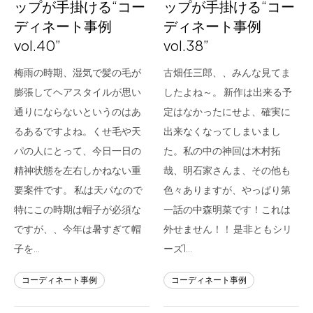
ップが手掛ける“コー
ップが手掛ける“コー
ディネート事例
ディネート事例
vol.40”
vol.38”
梅雨の時期、湿気で髪の毛が
古畑任三郎、、みんな見てま
膨張してヘアスタイルが思い
したよね～。 新作は出来る予
通りにならないというのはあ
定はなかったにせよ、確実に
るあるですよね。くせ毛や天
出来なくなってしまいまし
パの人にとって、今日一日の
た。私の中の神回は木村拓
精神状態を左右しかねない重
哉、明石家さんま、その他も
要案件です。 私は天パなので
色々ありますが、やっぱり第
特にこの時期は帽子が必須な
一話の中森明菜です！これは
ですが、、今年は暑すぎて帽
外せません！！ 是非ともシリ
子を…
ーズ1…
コーディネート事例
コーディネート事例