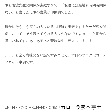
ネと菅波先生の関係が素敵すぎて！「私達には距離も時間も関係
ない」と言ったモネの言葉が印象的でした。
確かにそういう存在の人はいるし理解も出来ます！たーだ恋愛関
係において、そう言ってくれる人は少ないですよぉ、、と朝から
嘆いた私です。あ～あモネと菅原先生、羨ましい！！！
、、、と全く意味のない話ですみません。本日のブログはコーデ
ィネイト事例です。
カローラ熊本 宇土
UNITED TOYOTA KUMAMOTO(株)『