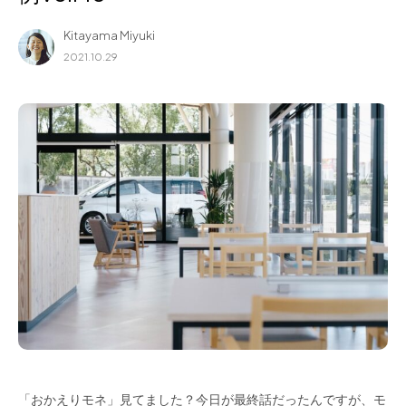
for Business
Kitayama Miyuki
Recruit
2021.10.29
Contact
フラッグシップストア
0965-52-0323
熊本店
096-274-8175
Arv
0965-45-9282
「おかえりモネ」見てました？今日が最終話だったんですが、モ