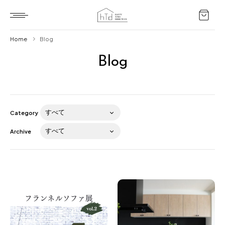
Home
Blog
Blog
Home
HTD style
Works
Category
Item
Archive
Brand
News
Blog
About us