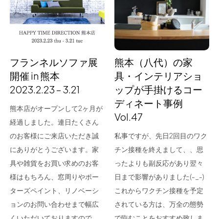
for Business
Recruit
Contact
フランネルソファ展
熊本（八代）の家
開催 in 熊本
具・インテリアショ
2023.2.23 – 3.21
ップが手掛けるコー
ディネート事例
熊本店がオープンして2ヶ月が
Vol.47
経過しました。連日たくさん
のお客様にご来店いただき誠
私事ですが、先日2回目のワク
にありがとうございます。家
チン接種を終えまして、、思
フラッグシップストア
0965-52-0323
具や雑貨をお買い求めのお客
ったよりも副反応があり翌々
熊本店
096-274-8175
様はもちろん、窓周りやポー
日まで影響がありました(-_-)
Arv
0965-45-9282
ターズペイント、リノベーシ
これからワクチン接種を予定
ョンのお問い合わせまで幅広
されている方は、万全の態勢
くいただいておりますので、
で臨むことをおすすめ致しま