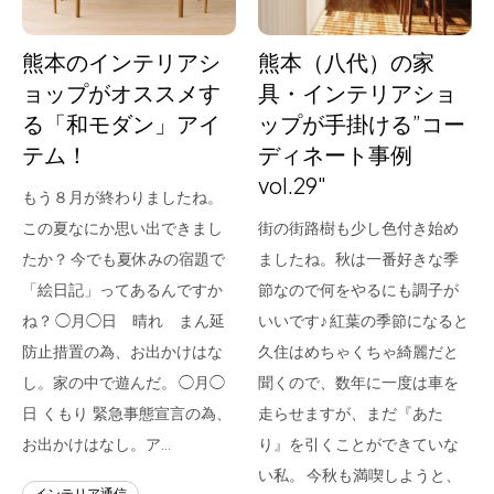
熊本のインテリアシ
熊本（八代）の家
ョップがオススメす
具・インテリアショ
る「和モダン」アイ
ップが手掛ける”コー
テム！
ディネート事例
vol.29″
もう８月が終わりましたね。
この夏なにか思い出できまし
街の街路樹も少し色付き始め
たか？ 今でも夏休みの宿題で
ましたね。秋は一番好きな季
「絵日記」ってあるんですか
節なので何をやるにも調子が
ね？ ◯月◯日 晴れ まん延
いいです♪ 紅葉の季節になると
防止措置の為、お出かけはな
久住はめちゃくちゃ綺麗だと
し。家の中で遊んだ。 ◯月◯
聞くので、数年に一度は車を
日 くもり 緊急事態宣言の為、
走らせますが、まだ『あた
お出かけはなし。ア…
り』を引くことができていな
い私。 今秋も満喫しようと、
インテリア通信