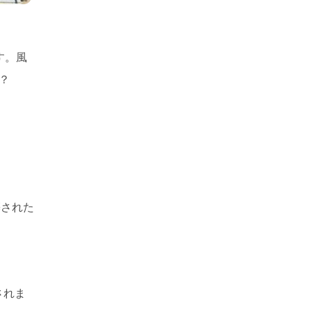
す。風
？
築された
されま