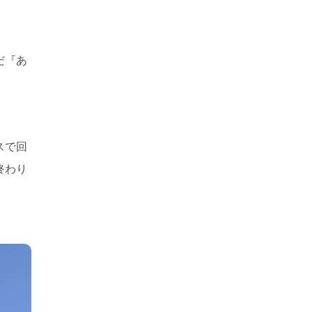
だ『あ
スで回
終わり