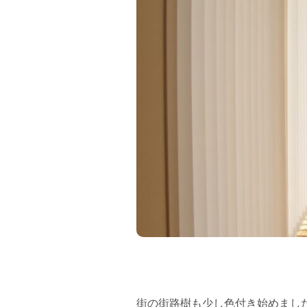
フラッグシップストア
0965-52-0323
熊本店
096-274-8175
Arv
0965-45-9282
街の街路樹も少し色付き始めまし