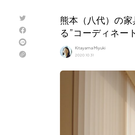
Blog
熊本（八代）の家
About us
る”コーディネート事
for Business
Recruit
Kitayama Miyuki
Contact
2020.10.31