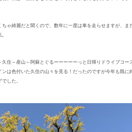
くちゃ綺麗だと聞くので、数年に一度は車を走らせますが、ま
私。
～久住～産山～阿蘇とぐるーーーーーっと日帰りドライブコー
インは色付いた久住の山々を見る！だったのですが今年も既に
ずでした。