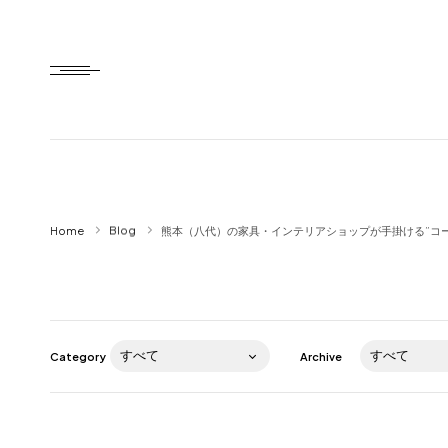
Home
Home
Blog
熊本（八代）の家具・インテリアショップが手掛ける”コーデ
HTD style
Works
Item
Category
Archive
Brand
News