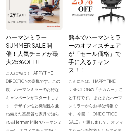
for Business
Recruit
Contact
ハーマンミラー
熊本でハーマンミラ
SUMMER SALE 開
ーのオフィスチェア
催！人気チェアが最
が「セール価格」で
大25%OFF!!
手に入るチャン
ス！！
こんにちは！HAPPY TIME
DIRECTIONの嘉悦です。この
こんにちは。HAPPY TIME
度、ハーマンミラーのお得な
DIRECTIONの「ナカムー」こ
フラッグシップストア
0965-52-0323
キャンペーンがスタートしま
と中村です。 またまたハーマ
熊本店
096-274-8175
す！デザイン性と機能性を兼
ンミラーからお得な情報で
Arv
0965-45-9282
ね備えた高品質な家具で知ら
す。 今回「HOME OFFICE
れるHerman Miller(ハーマンミ
SALE」と題しまして、オフィ
ラー)。オフィスチェアをは…
スシーンを対象としたアイテ