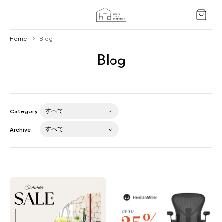
Home
Blog
Blog
Home
HTD style
Works
Category
Item
Archive
Brand
News
Blog
About us