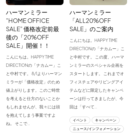
ハーマンミラー
ハーマンミラー
”HOME OFFICE
「ALL20%OFF
SALE” 価格改定前最
SALE」のご案内
後の「20%OFF
こんにちは。HAPPY TIME
SALE」開催！！
DIRECTIONの「ナカムー」こ
こんにちは。HAPPY TIME
と中村です。 この度、ハーマ
DIRECTIONの「ナカムー」こ
ンミラーのスペシャル企画を
と中村です。 8/1よりハーマン
スタートします。 これまでオ
ミラーが「価格改定」のため
フィスチェアやリビングアイ
値上がりします。このご時世
テムなどに限定したキャンペ
を考えると仕方のないことか
ーンは行ってきましたが、今
もしれませんが、我々には頭
回は「すべて…
を抱えてしまう事案ですよ
イベント
キャンペーン
ね。 そこで…
ニュース/インフォメーション