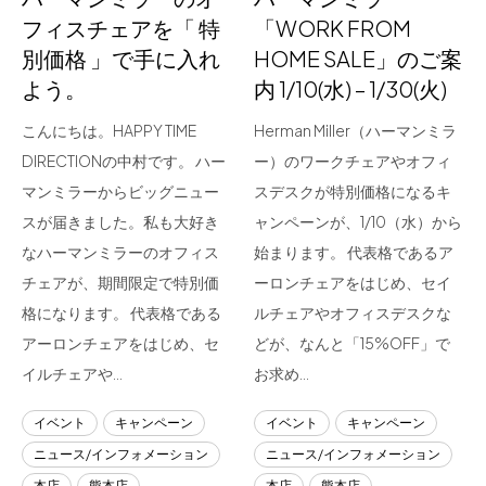
フィスチェアを「 特
「WORK FROM
別価格 」で手に入れ
HOME SALE」のご案
よう。
内 1/10(水) – 1/30(火)
こんにちは。HAPPY TIME
Herman Miller（ハーマンミラ
DIRECTIONの中村です。 ハー
ー）のワークチェアやオフィ
マンミラーからビッグニュー
スデスクが特別価格になるキ
スが届きました。私も大好き
ャンペーンが、1/10（水）から
なハーマンミラーのオフィス
始まります。 代表格であるア
チェアが、期間限定で特別価
ーロンチェアをはじめ、セイ
格になります。 代表格である
ルチェアやオフィスデスクな
アーロンチェアをはじめ、セ
どが、なんと「15%OFF」で
イルチェアや…
お求め…
イベント
キャンペーン
イベント
キャンペーン
ニュース/インフォメーション
ニュース/インフォメーション
本店
熊本店
本店
熊本店