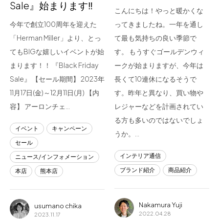
Sale』始まります‼
こんにちは！やっと暖かくな
今年で創立100周年を迎えた
ってきましたね。一年を通し
「Herman Miller」より、とっ
て最も気持ちの良い季節で
てもBIGな嬉しいイベントが始
す。 もうすぐゴールデンウィ
まります！！ 『Black Friday
ークが始まりますが、今年は
Sale』 【セール期間】 2023年
長くて10連休になるそうで
11月17日(金)～12月11日(月) 【内
す。昨年と異なり、買い物や
容】 アーロンチェ…
レジャーなどを計画されてい
る方も多いのではないでしょ
イベント
キャンペーン
うか。…
セール
インテリア通信
ニュース/インフォメーション
ブランド紹介
商品紹介
本店
熊本店
Nakamura Yuji
usumano chika
2022.04.28
2023.11.17