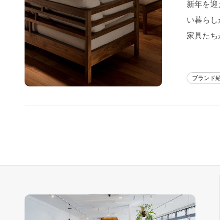
新年を迎
フラッグシップストア
0965-52-0323
い暮らし
熊本店
096-274-8175
家具たちが
Arv
0965-45-9282
ブランド