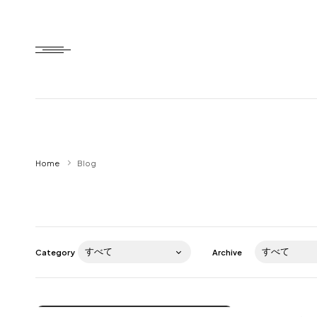
Home
Home
Blog
HTD style
Works
Item
Category
Archive
Brand
News