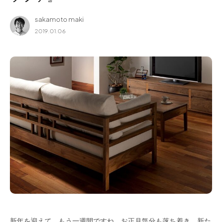
for Business
sakamoto maki
Recruit
2019.01.06
Contact
フラッグシップストア
0965-52-0323
熊本店
096-274-8175
Arv
0965-45-9282
新年を迎えて、もう一週間ですね。お正月気分も落ち着き、新た