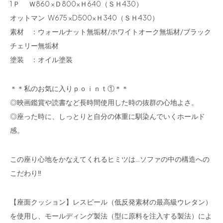
1 Ｐ Ｗ860 ×Ｄ800×Ｈ640（ＳＨ430）
オットマン W675 ×D500×Ｈ340（ＳＨ430）
素材 ：ウォールナット無垢材/ホワイトオーク無垢材/ブラック
チェリー無垢材
塗装 ：オイル塗装
＊＊私のお気に入りｐｏｉｎｔ①＊＊
◎映画鑑賞や読書など長時間使用した時の抜群の心地よさ。
◎座った時に、しっとりと自分の体重に馴染んでいくホールド
感。
この座り心地をかなえてくれるヒミツは…ソファの中の構造への
こだわり‼
【座面クッション】レスピール（低反発素材の最高級ウレタン）
を使用し、モールディング製法（型に原料を注入する製法）によ