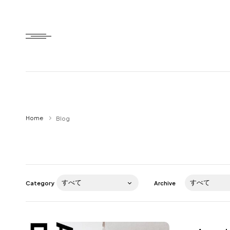
Home
Home
Blog
HTD style
Works
Item
Category
Archive
Brand
News