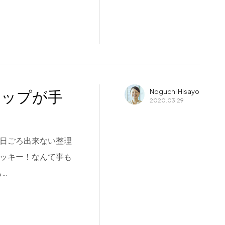
ョップが手
Noguchi Hisayo
2020.03.29
。日ごろ出来ない整理
ラッキー！なんて事も
も…