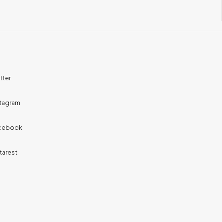
tter
stagram
cebook
tarest