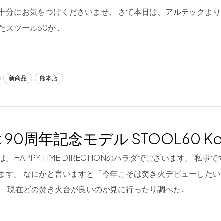
十分にお気をつけくださいませ。 さて本日は、アルテックより
たスツール60か…
新商品
熊本店
ek 90周年記念モデル STOOL60 Kont
。HAPPY TIME DIRECTIONのハラダでございます。 私
ます。 なにかと言いますと「今年こそは焚き火デビューしたい
。 現在どの焚き火台が良いのか見に行ったり調べた…