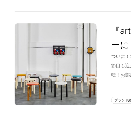
『a
ーに
ついに！
節目も迎
転！お部
ブランド