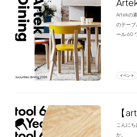
Art
Blog
Arte
のテーブ
About us
ール 60
for Business
Recruit
Contact
イベント
【ar
こんにち
か