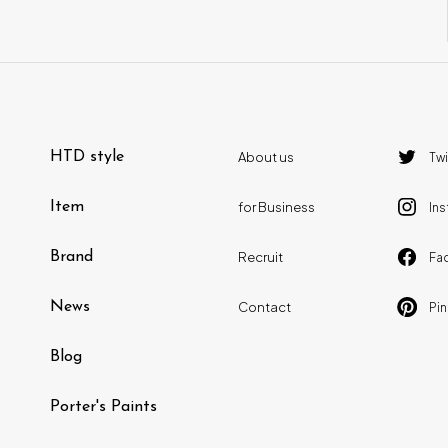
HTD style
About us
Twi
Item
for Business
In
Brand
Recruit
Fa
News
Contact
Pin
Blog
Porter's Paints