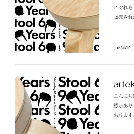
フラッグシップストア
0965-52-0323
れぐれも
熊本店
096-274-8175
販売され
Arv
0965-45-9282
商品紹介
art
こんにちは
標があり
おります