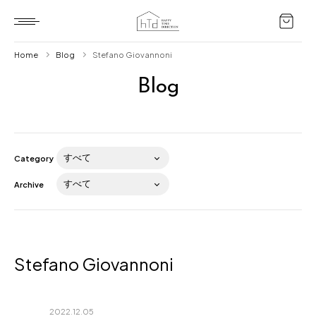
Home
Blog
Stefano Giovannoni
Blog
Home
HTD style
Works
Category
Item
Archive
Brand
News
Blog
Stefano Giovannoni
2022.12.05
About us