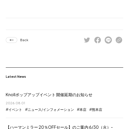
for Business
Recruit
Contact
Back
Latest News
Knollポップアップイベント 開催延期のお知らせ
フラッグシップストア
0965-52-0323
熊本店
096-274-8175
2026.08.01
イベント
ニュース/インフォメーション
本店
熊本店
Arv
0965-45-9282
【ハーマンミラー 20％OFFセール】のご案内 6/30（火）-