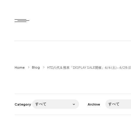
Home
Home
Blog
HTD八代 & 熊本「DISPLAY SALE開催」6/6 (土) – 6/28 (
HTD style
Works
Item
Category
Archive
Brand
News