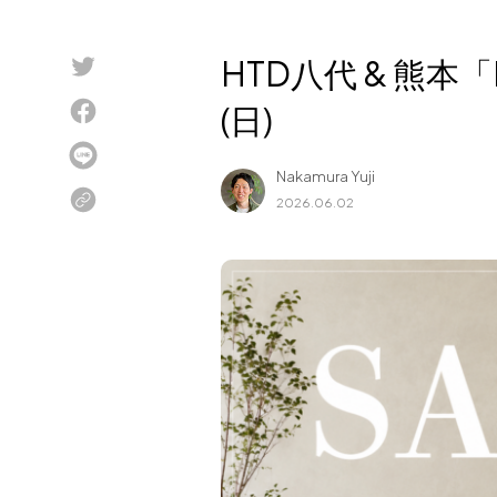
Blog
HTD八代 & 熊本「DI
About us
(日)
for Business
Recruit
Nakamura Yuji
Contact
2026.06.02