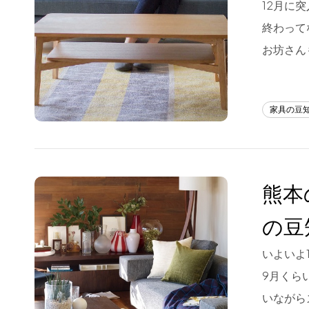
12月に
フラッグシップストア
0965-52-0323
終わって
熊本店
096-274-8175
お坊さん
Arv
0965-45-9282
家具の豆
熊本
の豆
いよいよ
9月くら
いながら