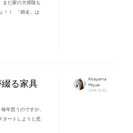
。 まだ家の大掃除も
ょ！！ 「師走」は
Kitayama
が綴る家具
Miyuki
2016.12.02
 毎年思うのですが、
スタートしようと思