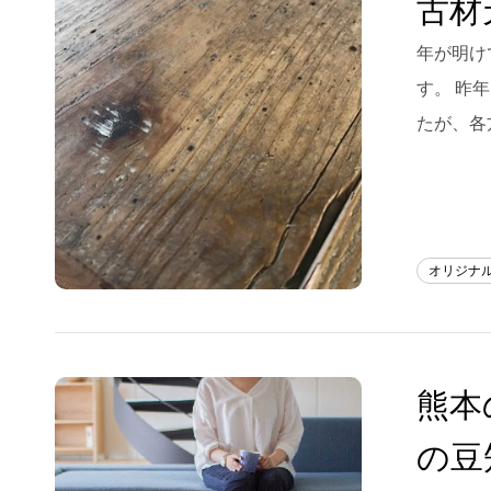
古材
Blog
年が明け
す。 昨
About us
たが、各
for Business
Recruit
Contact
オリジナ
熊本
の豆