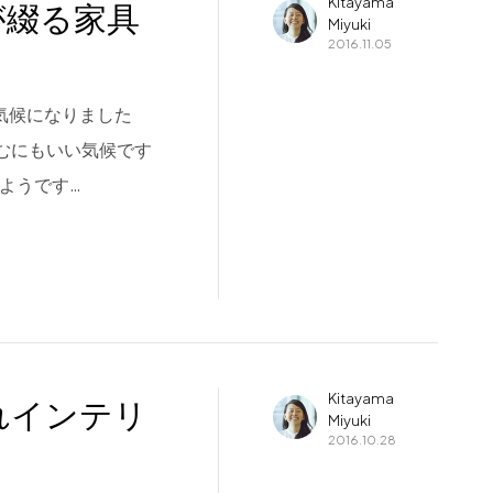
Kitayama
が綴る家具
Miyuki
2016.11.05
気候になりました
むにもいい気候です
ようです…
Kitayama
れインテリ
Miyuki
2016.10.28