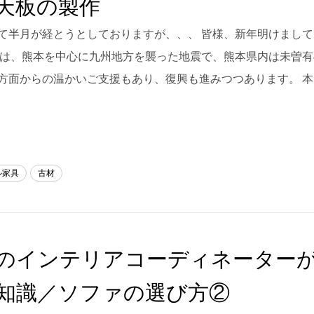
天板の製作
て半月が経とうとしておりますが、、、 皆様、新年明けまし
年は、熊本を中心に九州地方を襲った地震で、熊本県内は未曽
方面からの温かいご支援もあり、復興も進みつつあります。 本
ル家具
古材
のインテリアコーディネーター
知識／ソファの選び方②