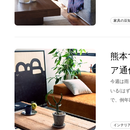
家具の豆
熊本
ア通
今週は雨
いる(は
で、例年
インテリ