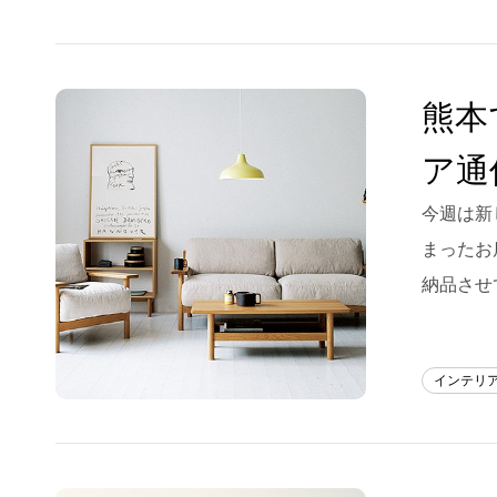
熊本
ア通
今週は新
まったお
納品させ
インテリ