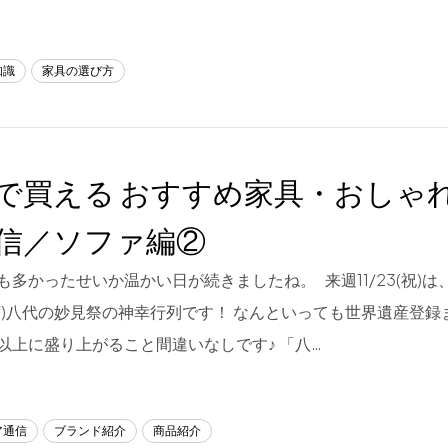
知識
家具の選び方
で買える おすすめ家具・おしゃ
信／ソファ編②
も多かったせいか温かい日が続きましたね。 来週11/23(祝)
ず)八代の妙見祭の神幸行列です！ なんといっても世界遺産登
以上に盛り上がること間違いなしです♪ 「八…
ア通信
ブランド紹介
商品紹介