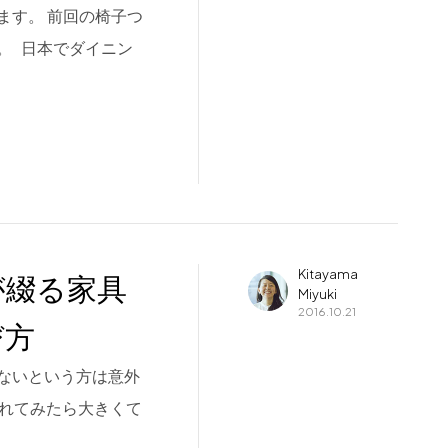
ます。 前回の椅子つ
。 日本でダイニン
Kitayama
が綴る家具
Miyuki
2016.10.21
び方
ないという方は意外
入れてみたら大きくて