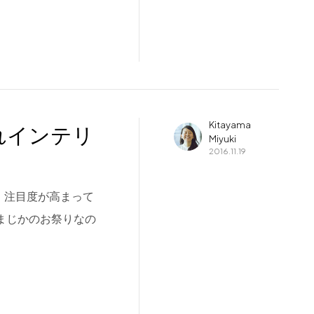
Kitayama
れインテリ
Miyuki
2016.11.19
は、注目度が高まって
録まじかのお祭りなの