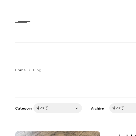
Home
Home
Blog
HTD style
Works
Item
Category
Archive
Brand
News