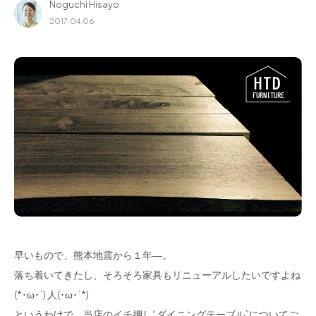
Noguchi Hisayo
for Business
2017.04.06
Recruit
Contact
フラッグシップストア
0965-52-0323
熊本店
096-274-8175
早いもので、熊本地震から１年―。
Arv
0965-45-9282
落ち着いてきたし、そろそろ家具もリニューアルしたいですよね
(*･ω･`) 人(･ω･`*)
というわけで、当店のイチ押し“ダイニングテーブル”についてご