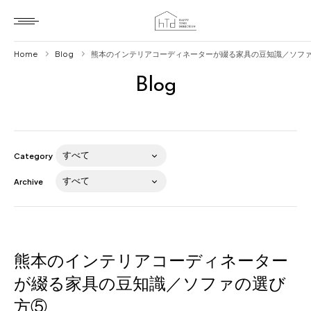
Home
Blog
熊本のインテリアコーディネーターが綴る家具の豆知識／ソフ
Blog
Home
HTD style
Works
Category
Item
Archive
Brand
News
Blog
熊本のインテリアコーディネーター
が綴る家具の豆知識／ソファの選び
方⑤
About us