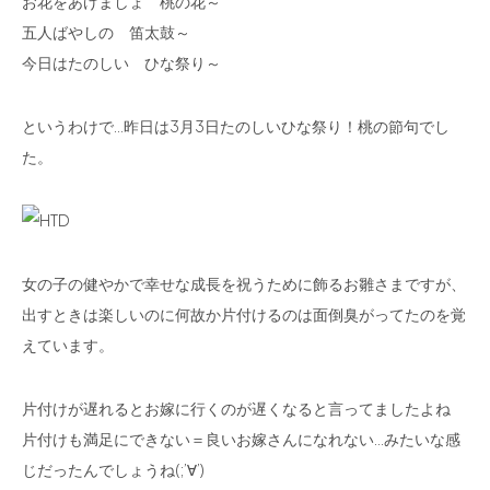
お花をあげましょ 桃の花～
五人ばやしの 笛太鼓～
今日はたのしい ひな祭り～
というわけで…昨日は3月3日たのしいひな祭り！桃の節句でし
た。
女の子の健やかで幸せな成長を祝うために飾るお雛さまですが、
出すときは楽しいのに何故か片付けるのは面倒臭がってたのを覚
えています。
片付けが遅れるとお嫁に行くのが遅くなると言ってましたよね
片付けも満足にできない＝良いお嫁さんになれない…みたいな感
じだったんでしょうね(;’∀’)