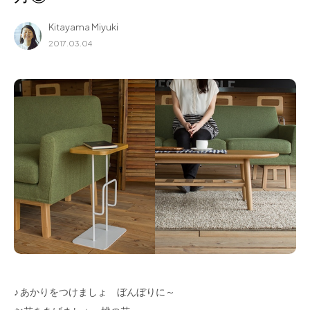
for Business
Kitayama Miyuki
Recruit
2017.03.04
Contact
フラッグシップストア
0965-52-0323
熊本店
096-274-8175
Arv
0965-45-9282
♪ あかりをつけましょ ぼんぼりに～