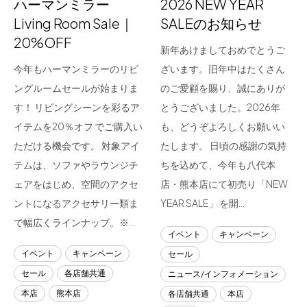
ハーマンミラー
2026 NEW YEAR
Living Room Sale｜
SALEのお知らせ
20%OFF
新年あけましておめでとうご
今年もハーマンミラーのリビ
ざいます。旧年中はたくさん
ングルームセールが始まりま
のご愛顧を賜り、誠にありが
す！ リビングシーンを彩るア
とうございました。2026年
イテムを20％オフ でご購入い
も、どうぞよろしくお願いい
ただける機会です。 対象アイ
たします。 日頃の感謝の気持
テムは、ソファやラウンジチ
ちを込めて、今年も八代本
ェアをはじめ、空間のアクセ
店・熊本店にて初売り「NEW
ントになるアクセサリー類ま
YEAR SALE」 を開…
で幅広くラインナップ。※…
イベント
キャンペーン
イベント
キャンペーン
セール
セール
各店舗共通
ニュース/インフォメーション
本店
熊本店
各店舗共通
本店