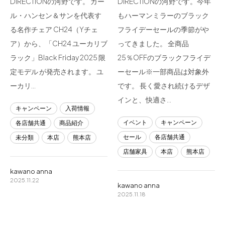
DIRECTIONの河野です。 カー
DIRECTIONの河野です。今年
ル・ハンセン＆サンを代表す
もハーマンミラーのブラック
る名作チェア CH24（Yチェ
フライデーセールの季節がや
ア）から、「CH24 ユーカリブ
ってきました。 全商品
ラック」Black Friday 2025 限
25％OFFのブラックフライデ
定モデル が発売されます。 ユ
ーセール※一部商品は対象外
ーカリ…
です。 長く愛され続けるデザ
インと、快適さ…
キャンペーン
入荷情報
イベント
キャンペーン
各店舗共通
商品紹介
セール
各店舗共通
未分類
本店
熊本店
店舗家具
本店
熊本店
kawano anna
2025.11.22
kawano anna
2025.11.18