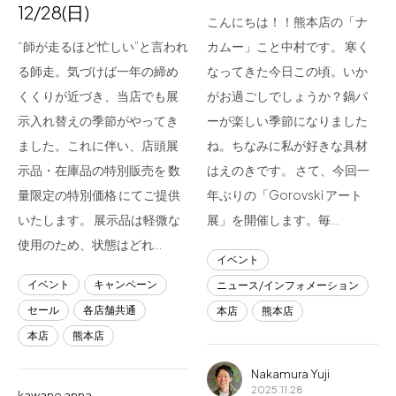
12/28(日)
こんにちは！！熊本店の「ナ
“師が走るほど忙しい”と言われ
カムー」こと中村です。 寒く
る師走。気づけば一年の締め
なってきた今日この頃。いか
くくりが近づき、当店でも展
がお過ごしでしょうか？鍋パ
示入れ替えの季節がやってき
ーが楽しい季節になりました
ました。これに伴い、店頭展
ね。ちなみに私が好きな具材
示品・在庫品の特別販売を 数
はえのきです。 さて、今回一
量限定の特別価格 にてご提供
年ぶりの「Gorovski アート
いたします。 展示品は軽微な
展」を開催します。毎…
使用のため、状態はどれ…
イベント
イベント
キャンペーン
ニュース/インフォメーション
セール
各店舗共通
本店
熊本店
本店
熊本店
Nakamura Yuji
2025.11.28
kawano anna