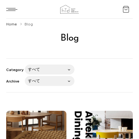
Home
Blog
Blog
Home
HTD style
Works
Category
Item
Archive
Brand
News
Blog
About us