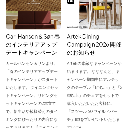
for Business
Recruit
Contact
Carl Hansen＆Søn 春
Artek Dining
のインテリアアップ
Campaign 2026 開催
デートキャンペーン
のお知らせ
カールハンセン＆サンより、
Artekの素敵なキャンペーンが
「春のインテリアアップデー
始まります。 なななんと、キ
トキャンペーン」がスタート
ャンペーン期間中にアルテッ
いたします。 ダイニングセッ
クのテーブル「1台以上」と「2
フラッグシップストア
0965-52-0323
トキャンペーン、リビングセ
脚以上」のチェアをセットで
熊本店
096-274-8175
ットキャンペーンの2本立て
購入いただいたお客様に、
Arv
0965-45-9282
で、新生活や模様替えのタイ
「スツール 60 ワイルドバー
ミングにぴったりの内容にな
チ」1脚をプレゼントいたしま
っております！ 【ダイニング
す!! Arte…