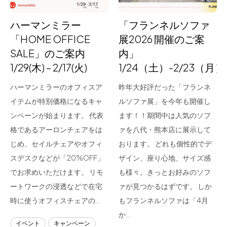
ハーマンミラー
「フランネルソファ
「HOME OFFICE
展2026 開催のご案
SALE」のご案内
内」
1/29(木) – 2/17(火)
1/24（土）-2/23（月）
ハーマンミラーのオフィスア
昨年大好評だった「フランネ
イテムが特別価格になるキャ
ルソファ展」を今年も開催し
ンペーンが始まります。 代表
ます！！期間中は人気のソフ
格であるアーロンチェアをは
ァを八代・熊本店に展示して
じめ、セイルチェアやオフィ
おります。 どれも個性的でデ
スデスクなどが「20%OFF」
ザイン、座り心地、サイズ感
でお求めいただけます。 リモ
も様々。きっとお好みのソフ
ートワークの浸透などで在宅
ァが見つかるはずです。 しか
時に使うオフィスチェアの…
もフランネルソファは「4月
か…
イベント
キャンペーン