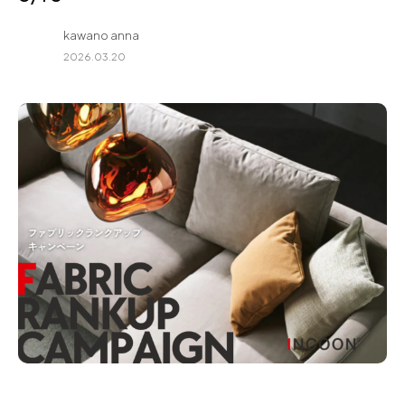
for Business
kawano anna
Recruit
2026.03.20
Contact
フラッグシップストア
0965-52-0323
熊本店
096-274-8175
Arv
0965-45-9282