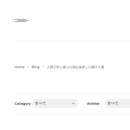
Home
Home
Blog
人間工学と座り心地を追求した椅子４選
HTD style
Works
Item
Category
Archive
Brand
News