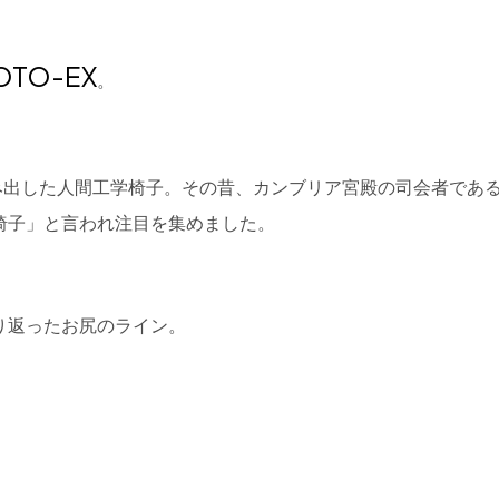
OTO-EX
。
生み出した人間工学椅子。その昔、カンブリア宮殿の司会者であ
椅子」と言われ注目を集めました。
り返ったお尻のライン。