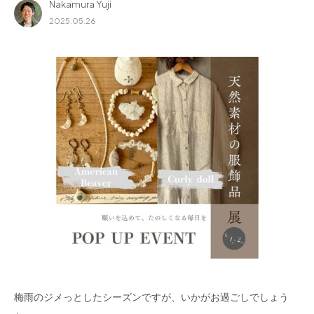
Nakamura Yuji
for Business
2025.05.26
Recruit
Contact
フラッグシップストア
0965-52-0323
熊本店
096-274-8175
Arv
0965-45-9282
梅雨のジメっとしたシーズンですが、いかがお過ごしでしょう