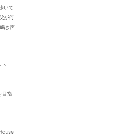
歩いて
父が何
の鳴き声
＾＾
を目指
use