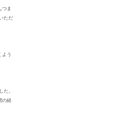
んつま
いただ
くよう
した。
間の経