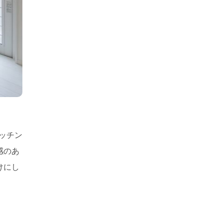
ッチン
感のあ
けにし