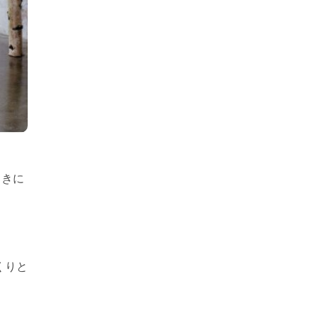
向きに
くりと