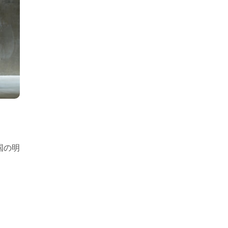
国の明
。