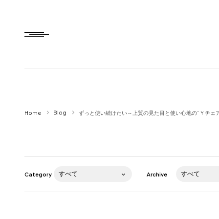
Home
Home
Blog
ずっと使い続けたい～上質の見た目と使い心地の”Ｙチェア
HTD style
Works
Item
Category
Archive
Brand
News