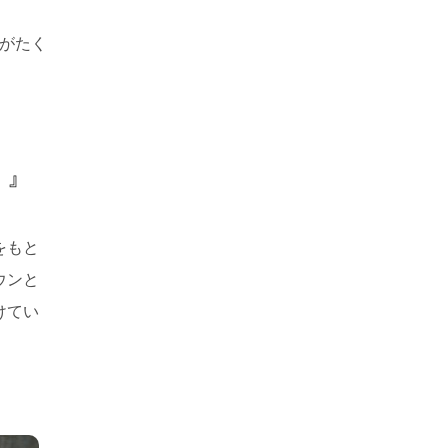
力がたく
）』
をもと
ウンと
けてい