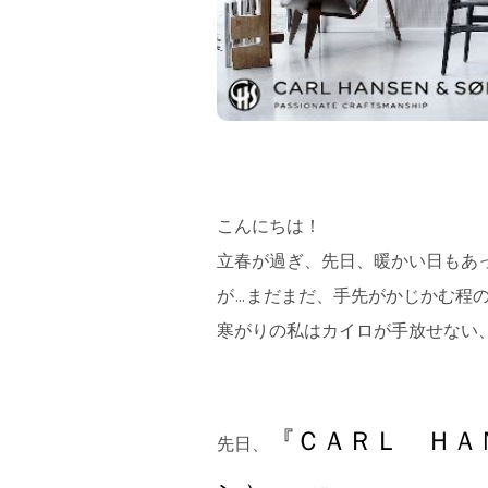
フラッグシップストア
0965-52-0323
熊本店
096-274-8175
Arv
0965-45-9282
こんにちは！
立春が過ぎ、先日、暖かい日もあ
が…まだまだ、手先がかじかむ程
寒がりの私はカイロが手放せない、
『ＣＡＲＬ ＨＡ
先日、