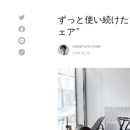
Blog
ずっと使い続けた
About us
ェア”
for Business
Recruit
sakamoto maki
Contact
2019.02.19