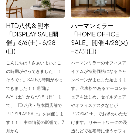
HTD八代 & 熊本
ハーマンミラー
「DISPLAY SALE開
「HOME OFFICE
催」6/6 (土) – 6/28
SALE」開催 4/28(火)
(日)
– 5/31(日)
こんにちは！さぁいよいよこ
ハーマンミラーのオフィスア
の時期がやってきました！！
イテムが特別価格になるキャ
そうです。SALEの時期がやっ
ンペーンがまたまた始まりま
てきました！！ 期間は
す。 代表格であるアーロンチ
6/6（土）から6/28（日）ま
ェアをはじめ、セイルチェア
で、HTD 八代・熊本両店舗で
やオフィスデスクなどが
「DISPLAY SALE」を開催しま
「20%OFF」でお求めいただ
す！！！ 中東情勢の影響で、7
けます。 リモートワークの浸
月から…
透などで在宅時に使うオフィ