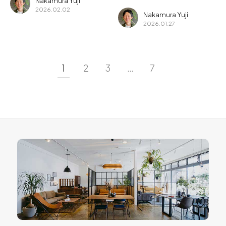
Nakamura Yuji
2026.02.02
Nakamura Yuji
2026.01.27
1
2
3
…
7