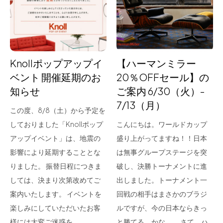
for Business
Recruit
Contact
Knollポップアップイ
【ハーマンミラー
ベント 開催延期のお
20％OFFセール】の
知らせ
ご案内 6/30（火）-
7/13（月）
この度、8/8（土）から予定を
しておりました「Knollポップ
こんにちは。ワールドカップ
アップイベント」は、地震の
盛り上がってますね！！日本
影響により延期することとな
は無事グループステージを突
フラッグシップストア
0965-52-0323
りました。 振替日程につきま
破し、決勝トーナメントに進
熊本店
096-274-8175
しては、決まり次第改めてご
出しました。トーナメント一
Arv
0965-45-9282
案内いたします。 イベントを
回戦の相手はまさかのブラジ
楽しみにしていただいたお客
ルですが、今の日本ならきっ
様には大変ご迷惑を…
と勝てる。かな。。 さて、ハ