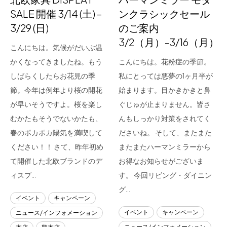
SALE 開催 3/14 (土) –
ンクラシックセール
3/29 (日)
のご案内
3/2（月）-3/16（月）
こんにちは。気候がだいぶ温
かくなってきましたね。もう
こんにちは。花粉症の季節。
しばらくしたらお花見の季
私にとっては悪夢の1ヶ月半が
節。今年は例年より桜の開花
始まります。目かきかきと鼻
が早いそうですよ。桜を楽し
ぐじゅが止まりません。皆さ
むかたもそうでないかたも、
んもしっかり対策をされてく
春のポカポカ陽気を満喫して
ださいね。 そして、またまた
ください！！ さて、昨年初め
またまたハーマンミラーから
て開催した北欧ブランドのデ
お得なお知らせがございま
ィスプ…
す。 今回リビング・ダイニン
グ…
イベント
キャンペーン
イベント
キャンペーン
ニュース/インフォメーション
ニュース/インフォメーション