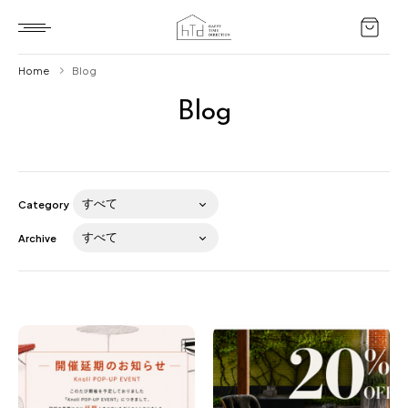
Home
Blog
Blog
Home
HTD style
Works
Category
Item
Archive
Brand
News
Blog
About us