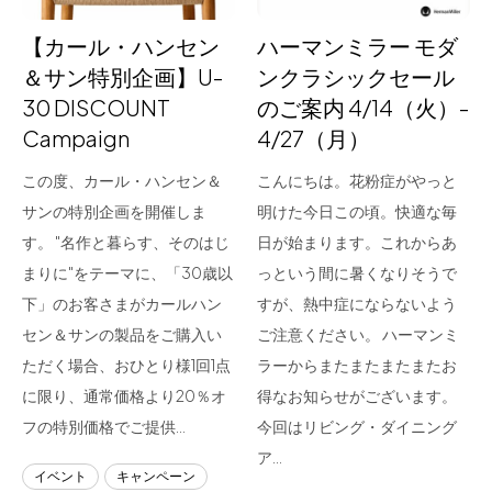
【カール・ハンセン
ハーマンミラー モダ
＆サン特別企画】U-
ンクラシックセール
30 DISCOUNT
のご案内 4/14（火）-
Campaign
4/27（月）
この度、カール・ハンセン＆
こんにちは。花粉症がやっと
サンの特別企画を開催しま
明けた今日この頃。快適な毎
す。 "名作と暮らす、そのはじ
日が始まります。これからあ
まりに"をテーマに、「30歳以
っという間に暑くなりそうで
下」のお客さまがカールハン
すが、熱中症にならないよう
セン＆サンの製品をご購入い
ご注意ください。 ハーマンミ
ただく場合、おひとり様1回1点
ラーからまたまたまたまたお
に限り、通常価格より20％オ
得なお知らせがございます。
フの特別価格でご提供…
今回はリビング・ダイニング
ア…
イベント
キャンペーン