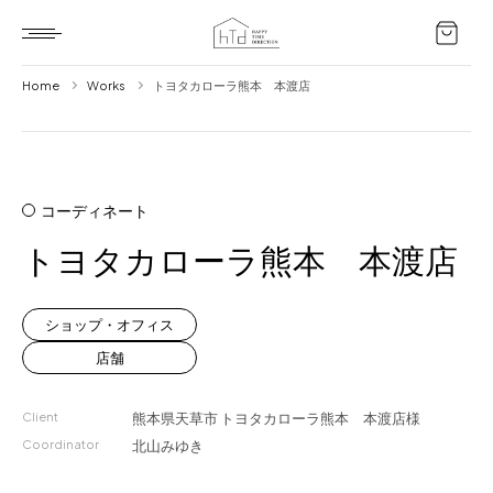
Home
Works
トヨタカローラ熊本 本渡店
Home
HTD style
コーディネート
Works
トヨタカローラ熊本 本渡店
Item
Brand
ショップ・オフィス
News
店舗
Blog
Client
熊本県天草市
トヨタカローラ熊本 本渡店様
Coordinator
北山みゆき
About us