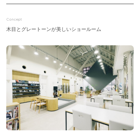
for Business
Recruit
Concept
Contact
木目とグレートーンが美しいショールーム
フラッグシップストア
0965-52-0323
熊本店
096-274-8175
Arv
0965-45-9282