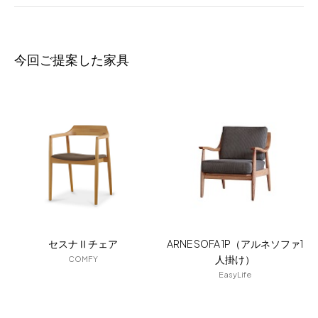
今回ご提案した家具
セスナⅡチェア
ARNE SOFA 1P（アルネソファ1
人掛け）
COMFY
EasyLife