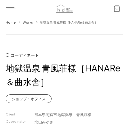
Home
Works
地獄温泉 青風荘様［HANARe＆曲水舎］
Home
HTD style
コーディネート
Works
地獄温泉 青風荘様［HANARe
Item
＆曲水舎］
Brand
News
ショップ・オフィス
Blog
Client
熊本県阿蘇市
地獄温泉 青風荘様
Coordinator
北山みゆき
About us