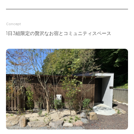
for Business
Recruit
Concept
Contact
1日3組限定の贅沢なお宿とコミュニティスペース
フラッグシップストア
0965-52-0323
熊本店
096-274-8175
Arv
0965-45-9282