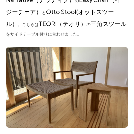
の
ジーチェア）
Otto Stool(オットスツー
と
ル）
TEORI（テオリ）
三角スツール
。こちらは
の
をサイドテーブル替りに合わせました。