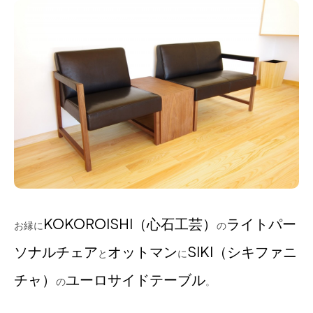
KOKOROISHI（心石工芸）
ライトパー
お縁に
の
ソナルチェア
オットマン
SIKI（シキファニ
と
に
チャ）
ユーロサイドテーブル
の
。