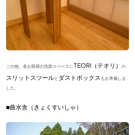
TEORI（テオリ）
この他、各お部屋の洗面スペースに
の
スリットスツール
ダストボックス
と
もお準備しま
した。
■曲水舎（きょくすいしゃ）