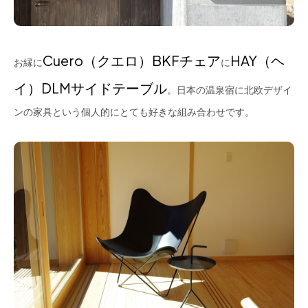
Cuero（クエロ）BKFチェア
HAY（ヘ
お縁に
に
イ）DLMサイドテーブル
。日本の温泉宿に北欧デザイ
ンの家具という個人的にとても好きな組み合わせです。