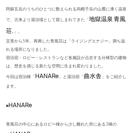
阿蘇五岳のうちのひとつに数えられる烏帽子岳の山麓に沸く温泉
地獄温泉 青風
で、古来より湯治場として親しまれてきた「
荘.
」。
災害から5年、再興した青風荘は「ライジングエナジー」満ち溢
れる場所になりました。
宿泊宿・ロビー・レストランなど各施設が点在する分棟型の建物
は、歴史を感じる新たな空間に生まれ変わりました。
HANARe
曲水舎
今回は宿泊棟「
」と湯治宿「
」をご紹介し
ます。
HANARe
■
青風荘の中心にあるロビー棟から少し離れた所にある3棟の