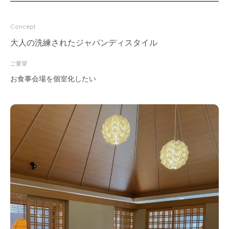
for Business
Concept
Recruit
大人の洗練されたジャパンディスタイル
Contact
ご要望
お食事会場を個室化したい
フラッグシップストア
0965-52-0323
熊本店
096-274-8175
Arv
0965-45-9282