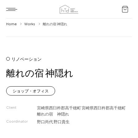
Home
Works
離れの宿 神隠れ
Home
HTD style
リノベーション
Works
離れの宿 神隠れ
Item
Brand
ショップ・オフィス
News
Client
宮崎県西臼杵郡高千穂町
宮崎県西臼杵郡高千穂町
Blog
離れの宿 神隠れ
Coordinator
野口尚代
野口貴生
About us