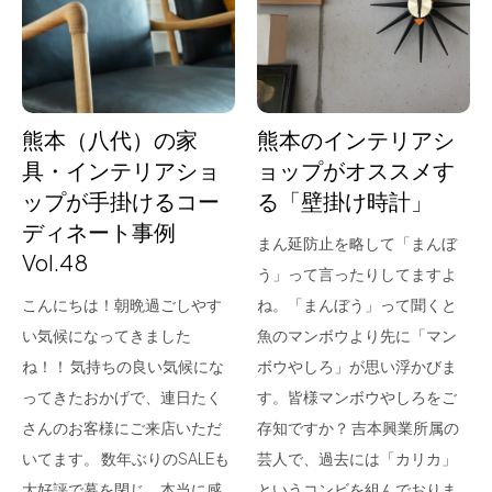
for Business
Recruit
Contact
熊本（八代）の家
熊本のインテリアシ
具・インテリアショ
ョップがオススメす
ップが手掛けるコー
る「壁掛け時計」
ディネート事例
まん延防止を略して「まんぼ
Vol.48
う」って言ったりしてますよ
こんにちは！朝晩過ごしやす
ね。「まんぼう」って聞くと
い気候になってきました
魚のマンボウより先に「マン
フラッグシップストア
0965-52-0323
ね！！ 気持ちの良い気候にな
ボウやしろ」が思い浮かびま
熊本店
096-274-8175
ってきたおかげで、連日たく
す。皆様マンボウやしろをご
Arv
0965-45-9282
さんのお客様にご来店いただ
存知ですか？ 吉本興業所属の
いてます。 数年ぶりのSALEも
芸人で、過去には「カリカ」
大好評で幕を閉じ、本当に感
というコンビを組んでおりま