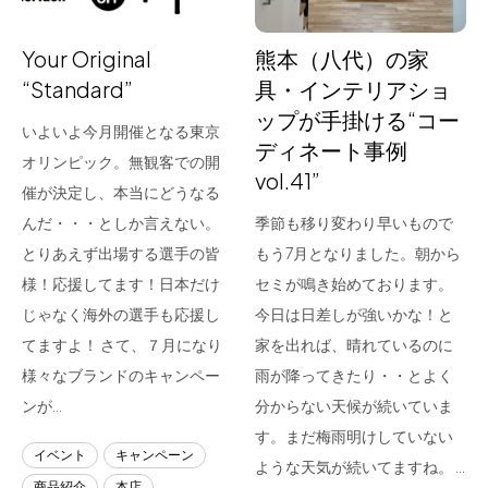
Your Original
熊本（八代）の家
“Standard”
具・インテリアショ
ップが手掛ける“コー
いよいよ今月開催となる東京
ディネート事例
オリンピック。無観客での開
vol.41”
催が決定し、本当にどうなる
んだ・・・としか言えない。
季節も移り変わり早いもので
とりあえず出場する選手の皆
もう7月となりました。朝から
様！応援してます！日本だけ
セミが鳴き始めております。
じゃなく海外の選手も応援し
今日は日差しが強いかな！と
てますよ！ さて、７月になり
家を出れば、晴れているのに
様々なブランドのキャンペー
雨が降ってきたり・・とよく
ンが…
分からない天候が続いていま
す。まだ梅雨明けしていない
イベント
キャンペーン
ような天気が続いてますね。 …
商品紹介
本店