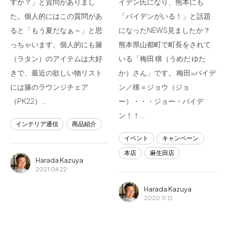
すか？」と質問がありまし
イデン氏になり、熊本にも
た。個人的にはこの質問があ
「バイデンがいる！」と話題
ると「もう夏だなぁ～」と思
になったNEWS見ましたか？
っちゃいます。個人的にも籐
熊本県山都町で町長をされて
（ラタン）のアイテムは大好
いる「梅田 穣（うめだ ゆた
きで、最近の欲しい物リスト
か）さん」です。 梅田=バイデ
には籐のラウンジチェア
ン／穣＝ジョウ（ジョ
（PK22）…
ー）・・・ジョー・バイデ
ン！！…
インテリア通信
商品紹介
イベント
キャンペーン
本店
麻生田店
Harada Kazuya
2021.04.22
Harada Kazuya
2020.11.12