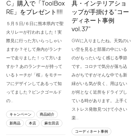
C」購入で「ToolBox
具・インテリアショ
RE」をプレゼント!!!!
ップが手掛ける“コー
ディネート事例
５月５日/６日に熊本県内で聖
vol.37”
火リレーが行われました！実
際見に行った方いらっしゃい
GWに入りましたね。天気のい
ますか？そして身内がランナ
い空を見ると部屋の中にいる
ーで走りました！って方いま
のがもったいなく感じる季節
すか？ あのランナーが持って
です。コロナで気分が落ち込
いるトーチが「桜」をモチー
みがちですがそんな中でも新
フにデザインしてあるって知
緑がいも気が良く、用はない
ってました？ピンクゴールド
が何となく近所をドライブし
の…
ている時があります。 上手く
ストレス発散見つけて小さい
キャンペーン
商品紹介
楽…
新商品
本店
麻生田店
コーディネート事例