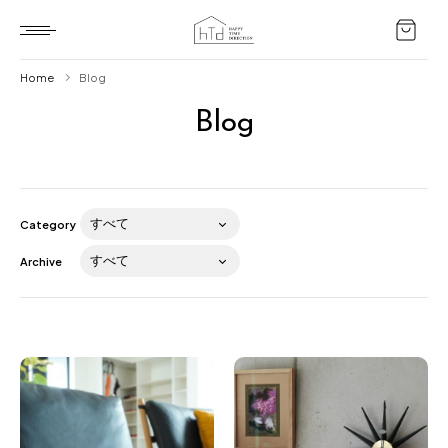
Home
Blog
Blog
Home
HTD style
Works
Category
Item
Archive
Brand
News
Blog
About us