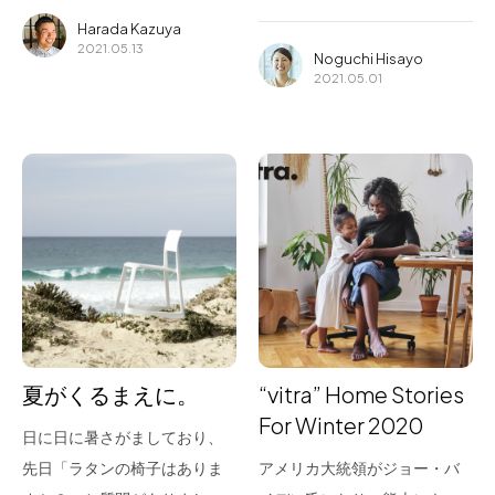
Harada Kazuya
2021.05.13
Noguchi Hisayo
2021.05.01
夏がくるまえに。
“vitra” Home Stories
For Winter 2020
日に日に暑さがましており、
先日「ラタンの椅子はありま
アメリカ大統領がジョー・バ