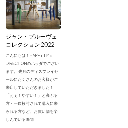
for Business
Recruit
Contact
ジャン・プルーヴェ
コレクション 2022
こんにちは！HAPPY TIME
DIRECTIONのハラダでござい
ます。 先月のディスプレイセ
ールにたくさんのお客様がご
来店していただきました！
フラッグシップストア
0965-52-0323
「えぇ！やすい！」と高ぶる
熊本店
096-274-8175
方・一度検討されて購入に来
Arv
0965-45-9282
られる方など、お買い物を楽
しんでいる瞬間…