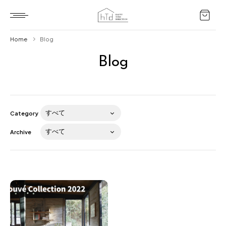
Home
Blog
Blog
Home
HTD style
Works
Category
Item
Archive
Brand
News
Blog
About us