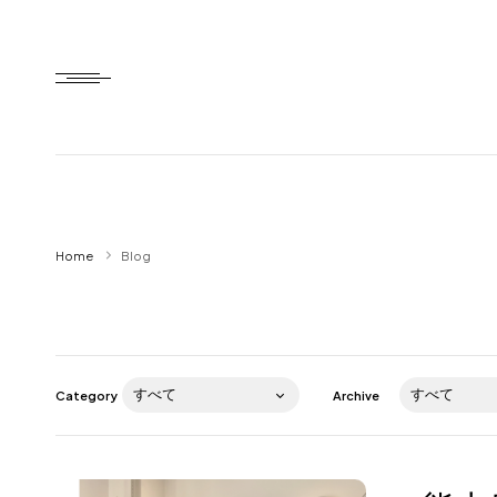
Home
Home
Blog
HTD style
Works
Item
Category
Archive
Brand
News