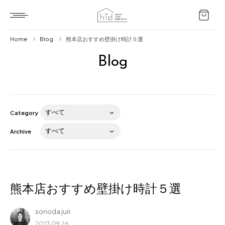
Home
Blog
熊本店おすすめ壁掛け時計５選
Blog
Home
HTD style
Works
Category
Item
Archive
Brand
News
Blog
熊本店おすすめ壁掛け時計５選
sonoda juri
About us
2023.09.26