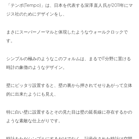
「テンポ(Tempo)」は、日本を代表する深澤 直人 氏が2011年にマ
ジス社のためにデザインをし、
まさにスーパーノーマルと体現したようなウォールクロックで
す。
シンプルの極みのようなこのフォルムは、まるでIT分野に置ける
時計の象徴のようなデザイン。
壁にピッタリ設置すると、壁の裏から押されてせりあがって立体
的に出来たようにも見え、
特に白い壁に設置するとその見た目は壁の延長線に存在するかの
ような素敵な仕上がりです。
時計をただシンプルにするだけでなく、記号化された時計は空間