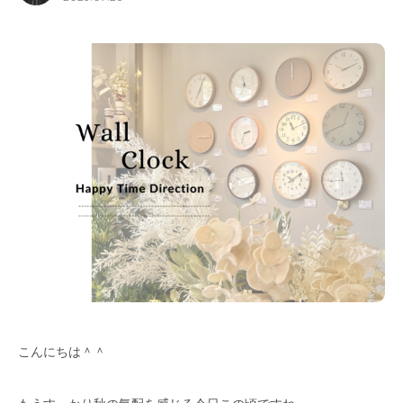
for Business
Recruit
Contact
フラッグシップストア
0965-52-0323
熊本店
096-274-8175
Arv
0965-45-9282
こんにちは＾＾