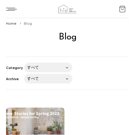
Home
Blog
Blog
Home
HTD style
Works
Category
Item
Archive
Brand
News
Blog
About us