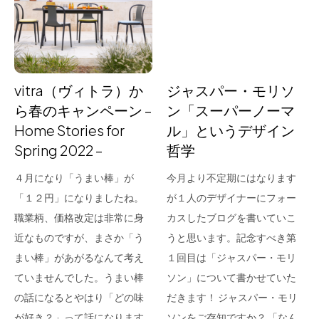
for Business
Recruit
Contact
vitra（ヴィトラ）か
ジャスパー・モリソ
ら春のキャンペーン –
ン「スーパーノーマ
Home Stories for
ル」というデザイン
Spring 2022 –
哲学
４月になり「うまい棒」が
今月より不定期にはなります
「１２円」になりましたね。
が１人のデザイナーにフォー
職業柄、価格改定は非常に身
カスしたブログを書いていこ
フラッグシップストア
0965-52-0323
近なものですが、まさか「う
うと思います。記念すべき第
熊本店
096-274-8175
まい棒」があがるなんて考え
１回目は「ジャスパー・モリ
Arv
0965-45-9282
ていませんでした。うまい棒
ソン」について書かせていた
の話になるとやはり「どの味
だきます！ ジャスパー・モリ
が好き？」って話になります
ソンをご存知ですか？ 「なん