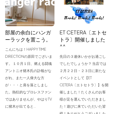
for Business
Recruit
Contact
部屋の余白にハンガ
ET CETERA〔エトセ
ーラックを置こう。
トラ〕開催しました
^^
こんにちは！HAPPY TIME
DIRECTIONの原田でございま
先日の３連休いかがお過ごし
す。 １０月１日、燃える闘魂
でしたでしょうか？ 当店では
アントニオ猪木氏の訃報がな
２月２２日・２３日に新たな
がれ、また一人偉大な方
イベントとして【ET
フラッグシップストア
0965-52-0323
が・・・と肩を落としまし
CETERA〔エトセトラ〕】を開
熊本店
096-274-8175
た。熱狂的なプロレスファン
催しました！たくさんのお客
Arv
0965-45-9282
ではありませんが、やはりTV
様が足を運んでいただきまし
に猪木が出てると…
た！遊びに来ていただいた皆
様！ありがとうございました