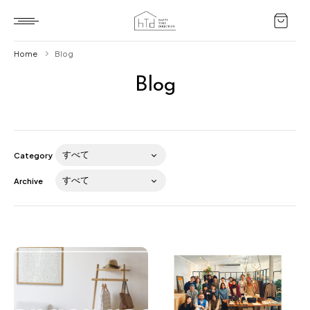
Home
Blog
Blog
Home
HTD style
Works
Category
Item
Archive
Brand
News
Blog
About us