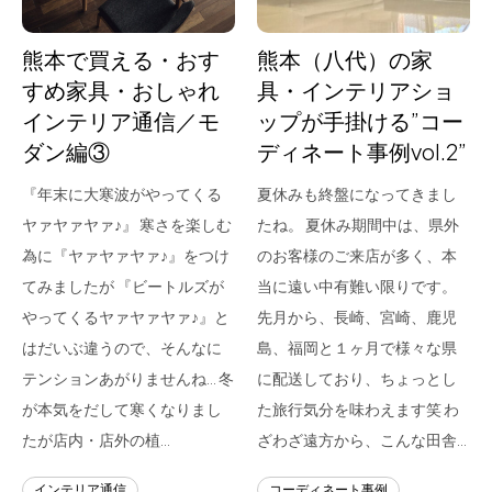
熊本で買える・おす
熊本（八代）の家
すめ家具・おしゃれ
具・インテリアショ
インテリア通信／モ
ップが手掛ける”コー
ダン編③
ディネート事例vol.2”
『年末に大寒波がやってくる
夏休みも終盤になってきまし
ヤァヤァヤァ♪』 寒さを楽しむ
たね。 夏休み期間中は、県外
為に『ヤァヤァヤァ♪』をつけ
のお客様のご来店が多く、本
てみましたが 『ビートルズが
当に遠い中有難い限りです。
やってくるヤァヤァヤァ♪』と
先月から、長崎、宮崎、鹿児
はだいぶ違うので、そんなに
島、福岡と１ヶ月で様々な県
テンションあがりませんね… 冬
に配送しており、ちょっとし
が本気をだして寒くなりまし
た旅行気分を味わえます笑 わ
たが店内・店外の植…
ざわざ遠方から、こんな田舎…
インテリア通信
コーディネート事例