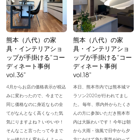
for Business
Recruit
Contact
熊本（八代）の家
熊本（八代）の家
具・インテリアショ
具・インテリアショ
ップが手掛ける“コー
ップが手掛ける“コー
ディネート事例
ディネート事例
vol.36”
vol.18”
4月からお店の価格表示が税込
本日、熊本市内では熊本城マ
みに変わったので、今までと
ラソン2020が行われてまし
フラッグシップストア
0965-52-0323
同じ価格なのに身近なもの全
た。 毎年、県内外からたくさ
熊本店
096-274-8175
てがなんとなく高くなった気
んの方に参加いただき熊本市
Arv
0965-45-9282
気にりますよね？ いやいや！
内は大賑わいです！ 今年は朝
そんなこと言ったって今まで
から大雨・強風で日中から夕
と一緒だけん変わらんよ～っ
方にかけて急な寒気がやって