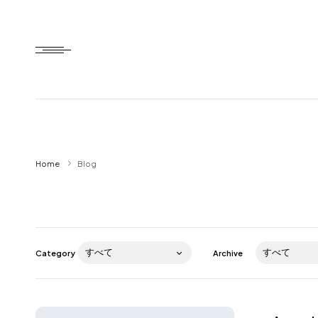
Home
Home
Blog
HTD style
Works
Item
Category
Archive
Brand
News