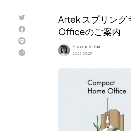
Blog
Artek スプリング
About us
Officeのご案内
for Business
Recruit
Hazemoto Yuri
Contact
2022.03.29