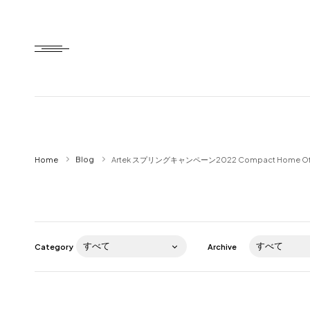
Home
Home
Blog
Artek スプリングキャンペーン2022 Compact Home O
HTD style
Works
Item
Category
Archive
Brand
News