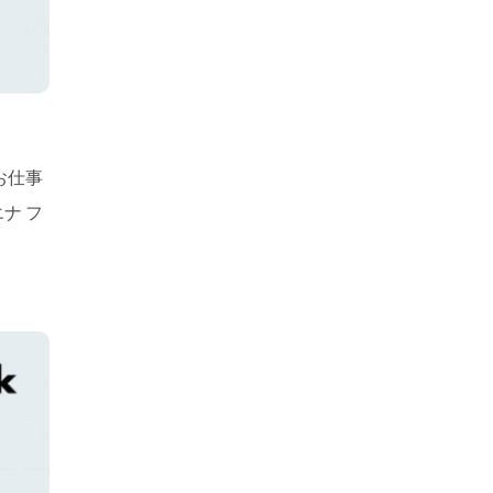
お仕事
ナ フ