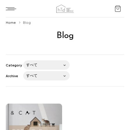
Home
Blog
Blog
Home
HTD style
Works
Category
Item
Archive
Brand
News
Blog
About us