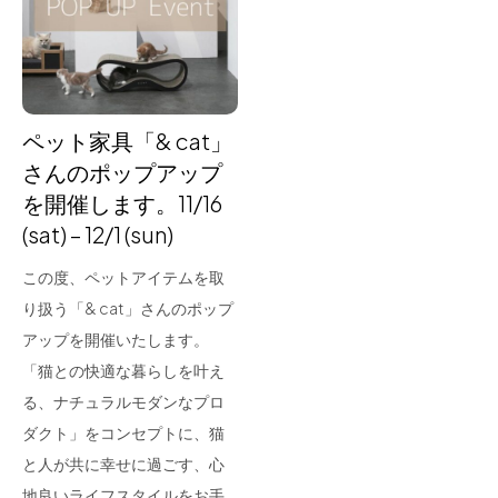
for Business
Recruit
Contact
ペット家具「& cat」
さんのポップアップ
を開催します。11/16
(sat) – 12/1 (sun)
この度、ペットアイテムを取
り扱う「& cat」さんのポップ
アップを開催いたします。
フラッグシップストア
0965-52-0323
「猫との快適な暮らしを叶え
熊本店
096-274-8175
る、ナチュラルモダンなプロ
Arv
0965-45-9282
ダクト」をコンセプトに、猫
と人が共に幸せに過ごす、心
地良いライフスタイルをお手