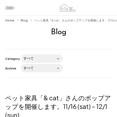
Home
Blog
ペット家具「& cat」さんのポップアップを開催します。11/16 (sat) – 
Blog
Home
HTD style
Works
Category
Item
Archive
Brand
News
Blog
ペット家具「& cat」さんのポップア
ップを開催します。11/16 (sat) – 12/1
(sun)
About us